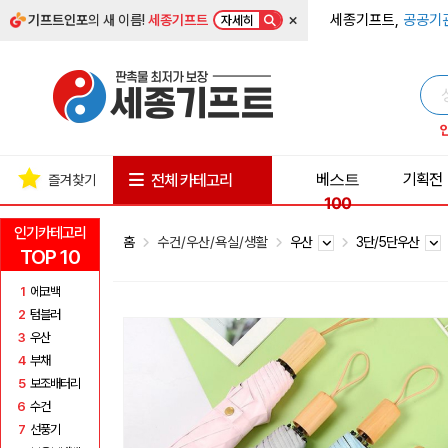
×
세종기프트,
공공기
기프트인포
의 새 이름!
세종기프트
자세히
베스트
기획전
전체 카테고리
즐겨찾기
100
인기카테고리
홈
수건/우산/욕실/생활
우산
3단/5단우산
TOP 10
1
에코백
2
텀블러
3
우산
4
부채
5
보조배터리
6
수건
7
선풍기