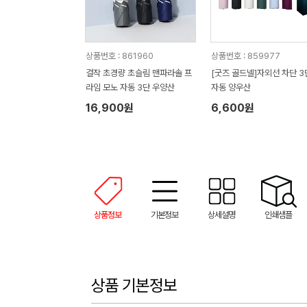
상품번호 : 861960
상품번호 : 859977
걸작 초경량 초슬림 맨파라솔 프
[굿즈 골드넬]자외선 차단 3
라임 모노 자동 3단 우양산
자동 양우산
16,900원
6,600원
상품정보
기본정보
상세설명
인쇄샘플
상품 기본정보