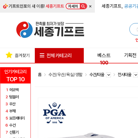
×
세종기프트,
공공기
기프트인포
의 새 이름!
세종기프트
자세히
베스트
기획전
전체 카테고리
즐겨찾기
100
인기카테고리
홈
수건/우산/욕실/생활
수건/타올
전사타올
TOP 10
1
에코백
2
텀블러
3
우산
4
부채
5
보조배터리
6
수건
7
선풍기