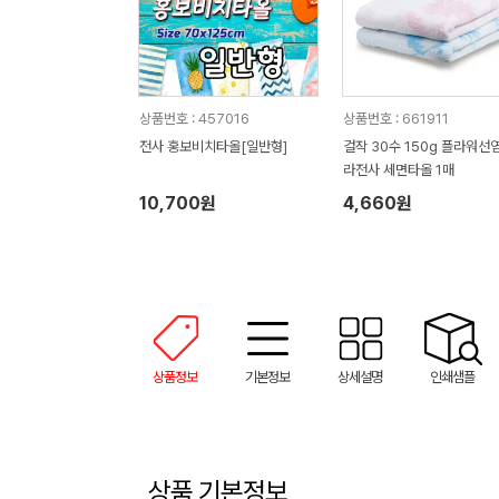
상품번호 : 457016
상품번호 : 661911
전사 홍보비치타올[일반형]
걸작 30수 150g 플라워선염
라전사 세면타올 1매
10,700원
4,660원
상품정보
기본정보
상세설명
인쇄샘플
상품 기본정보