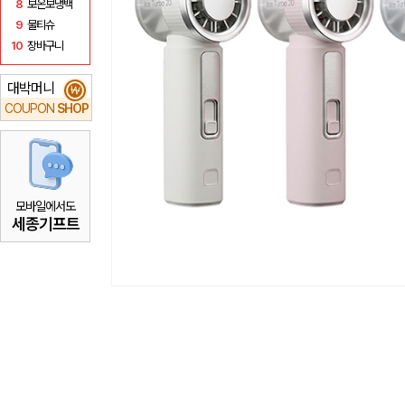
8
보온보냉백
9
물티슈
10
장바구니
대박머니
₩
COUPON
SHOP
모바일에서도
세종기프트