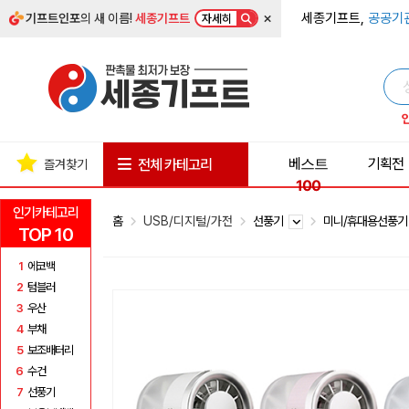
×
세종기프트,
공공기
기프트인포
의 새 이름!
세종기프트
자세히
베스트
기획전
전체 카테고리
즐겨찾기
100
인기카테고리
홈
USB/디지털/가전
선풍기
미니/휴대용선풍
TOP 10
1
에코백
2
텀블러
3
우산
4
부채
5
보조배터리
6
수건
7
선풍기