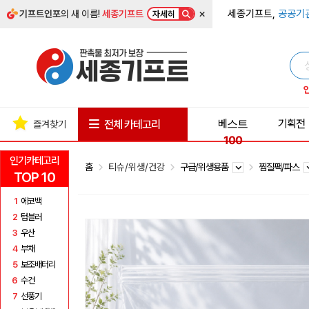
×
세종기프트,
공공기
기프트인포
의 새 이름!
세종기프트
자세히
베스트
기획전
전체 카테고리
즐겨찾기
100
인기카테고리
홈
티슈/위생/건강
구급/위생용품
찜질팩/파스
TOP 10
1
에코백
2
텀블러
3
우산
4
부채
5
보조배터리
6
수건
7
선풍기