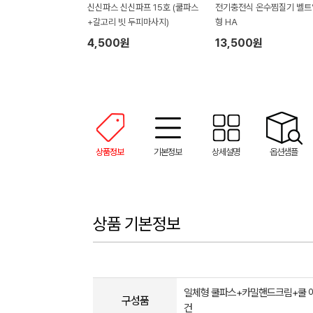
신신파스 신신파프 15호 (쿨파스
전기충전식 온수찜질기 벨트
+갈고리 빗 두피마사지)
형 HA
4,500원
13,500원
상품정보
기본정보
상세설명
옵션샘플
상품 기본정보
일체형 쿨파스+카밀핸드크림+쿨 
구성품
건