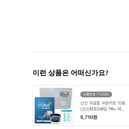
이런 상품은 어떠신가요?
상품번호 712081
신신 구급함 구급키트 10호
(신신파프5매입 1팩+ 바세
린 50ml+구급밴드세트면
5,710원
봉22p)