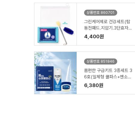
상품번호 860701
그린케어제로 건강세트(탑
동전패드.지압기.3단효자
손)실버타운.요양원.노치원
4,400원
어르신선물세트 홍보.판촉.
선물
상품번호 851846
몸편한 구급키트 3종세트 3
6호(일체형 쿨파스+멘소래
담 쿨 에어파스+바세린젤
6,380원
리)