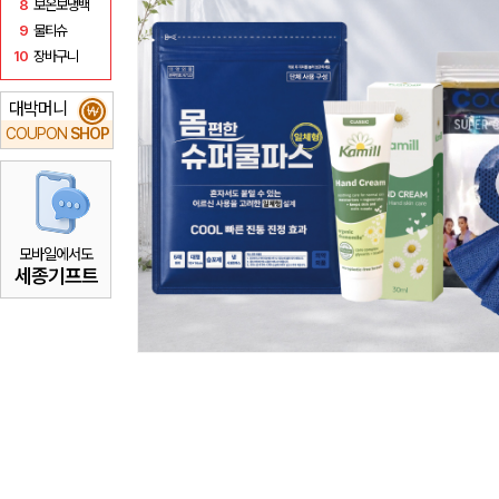
8
보온보냉백
9
물티슈
10
장바구니
대박머니
₩
COUPON
SHOP
모바일에서도
세종기프트