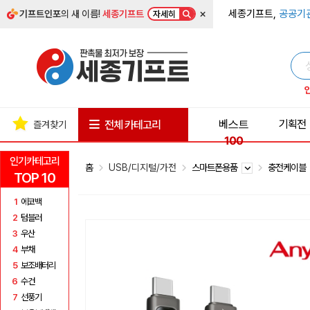
×
세종기프트,
공공기
기프트인포
의 새 이름!
세종기프트
자세히
베스트
기획전
전체 카테고리
즐겨찾기
100
인기카테고리
홈
USB/디지털/가전
스마트폰용품
충전케이블
TOP 10
1
에코백
2
텀블러
3
우산
4
부채
5
보조배터리
6
수건
7
선풍기