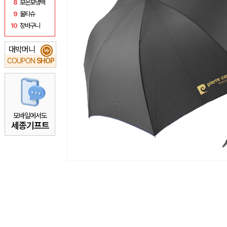
8
보온보냉백
9
물티슈
10
장바구니
대박머니
₩
COUPON
SHOP
모바일에서도
세종기프트