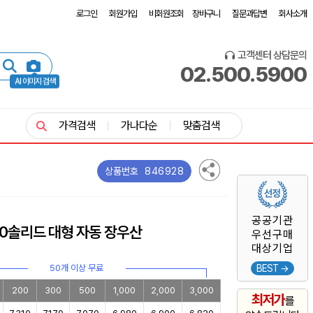
로그인
회원가입
비회원조회
장바구니
질문과답변
회사소개
고객센터 상담문의
02.500.5900
AI 이미지 검색
가격검색
가나다순
맞춤검색
846928
상품번호
공공기관
70솔리드 대형 자동 장우산
우선구매
대상기업
50개 이상 무료
BEST →
200
300
500
1,000
2,000
3,000
최저가
를