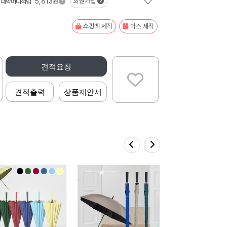
5,813
회원가입
대박머니적립
원
쇼핑백 제작
박스 제작
견적요청
견적출력
상품제안서