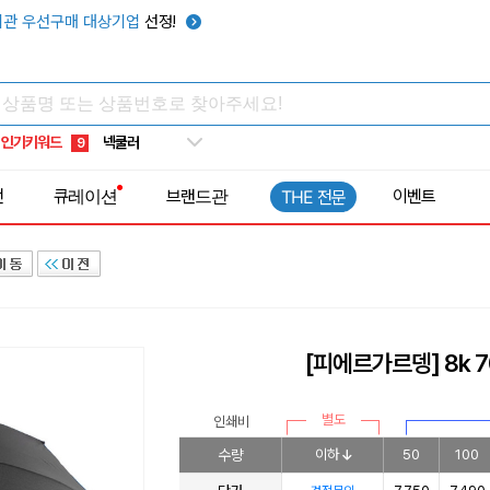
키캡
5
관 우선구매 대상기업
선정!
우산
6
텀블러
7
쿨토시
8
인기키워드
넥쿨러
9
타포린가방
10
전
큐레이션
브랜드관
이벤트
THE 전문
선풍기
1
[피에르가르뎅] 8k 
별도
인쇄비
수량
이하
50
100