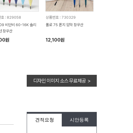
호 : 829058
상품번호 : 730329
09 비단비 60-16K 솔리
폴로 75 폰지 암막 장우산
션 장우산
900원
12,100원
디자인 이미지 소스 무료제공 >
견적요청
시안등록