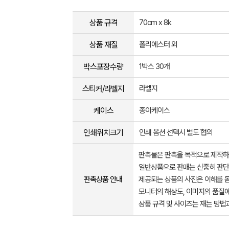
상품 규격
70cm x 8k
상품 재질
폴리에스터 외
박스포장수량
1박스 30개
스티커/라벨지
라벨지
케이스
종이케이스
인쇄위치크기
인쇄 옵션 선택시 별도 협의
판촉물은 판촉을 목적으로 제작하
일반상품으로 판매는 신중히 판단
판촉상품 안내
제공되는 상품의 사진은 이해를 
모니터의 해상도, 이미지의 품질에
상품 규격 및 사이즈는 재는 방법