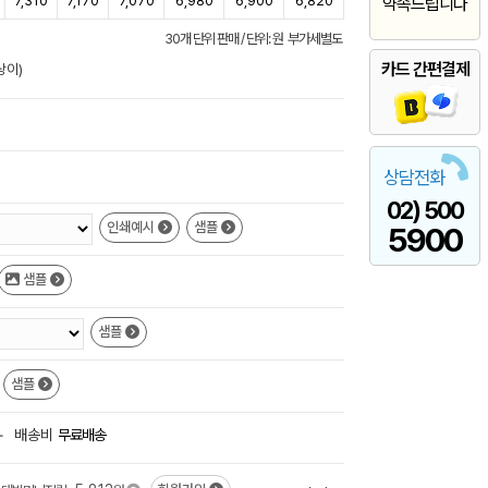
7,310
7,170
7,070
6,980
6,900
6,820
약속드립니다
30개 단위 판매 / 단위: 원 부가세별도
카드 간편결제
상이)
상담전화
02) 500
인쇄예시
샘플
5900
샘플
샘플
샘플
+
배송비
무료배송