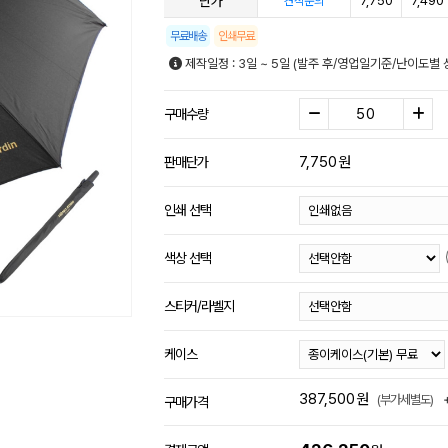
단가
7,750
7,490
견적문의
무료배송
인쇄무료
제작일정 : 3일 ~ 5일 (발주 후/영업일기준/난이도별 
구매수량
7,750
원
판매단가
인쇄 선택
색상 선택
스티커/라벨지
케이스
387,500
원
(부가세별도)
구매가격