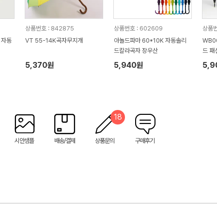
상품번호 : 842875
상품번호 : 602609
상품번
 자동
VT 55-14K곡자무지개
아놀드파마 60*10K 자동솔리
WB0
드칼라곡자 장우산
드 패
5,370원
5,940원
5,
18
시안샘플
배송/결제
상품문의
구매후기