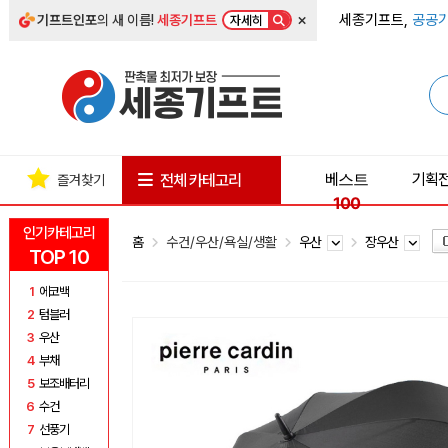
×
세종기프트,
공공기
기프트인포
의 새 이름!
세종기프트
자세히
베스트
기획
전체 카테고리
즐겨찾기
100
인기카테고리
홈
수건/우산/욕실/생활
우산
장우산
TOP 10
1
에코백
2
텀블러
3
우산
4
부채
5
보조배터리
6
수건
7
선풍기