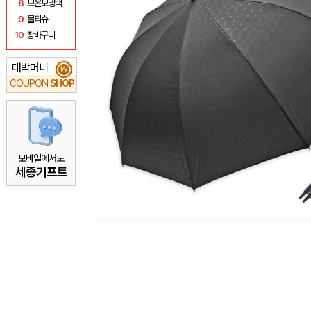
8
보온보냉백
9
물티슈
10
장바구니
대박머니
₩
COUPON
SHOP
모바일에서도
세종기프트