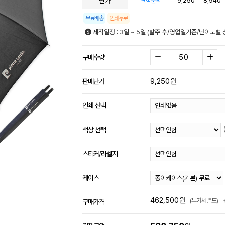
단가
9,250
8,940
견적문의
무료배송
인쇄무료
제작일정 : 3일 ~ 5일 (발주 후/영업일기준/난이도별 
구매수량
9,250
원
판매단가
인쇄 선택
색상 선택
스티커/라벨지
케이스
462,500
원
(부가세별도)
구매가격