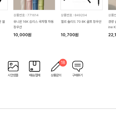
상품번호 : 771614
상품번호 : 849204
상품번
산 블
유니온 16K 심리스 곡자형 자동
엘르 솔리드 70 8K 골프 장우산
경량 
장우산
ine 
10,000원
10,700원
22,
18
시안샘플
배송/결제
상품문의
구매후기