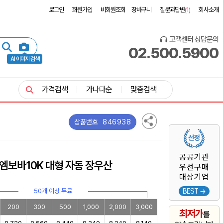
로그인
회원가입
비회원조회
장바구니
질문과답변
(1)
회사소개
고객센터 상담문의
02.500.5900
AI 이미지 검색
가격검색
가나다순
맞춤검색
846938
상품번호
공공기관
엠보바10K 대형 자동 장우산
우선구매
대상기업
50개 이상 무료
BEST →
200
300
500
1,000
2,000
3,000
최저가
를