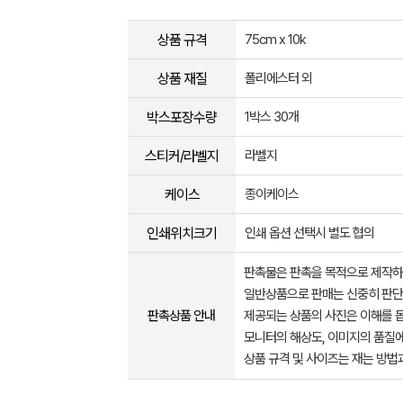
상품 규격
75cm x 10k
상품 재질
폴리에스터 외
박스포장수량
1박스 30개
스티커/라벨지
라벨지
케이스
종이케이스
인쇄위치크기
인쇄 옵션 선택시 별도 협의
판촉물은 판촉을 목적으로 제작하
일반상품으로 판매는 신중히 판단
판촉상품 안내
제공되는 상품의 사진은 이해를 
모니터의 해상도, 이미지의 품질에
상품 규격 및 사이즈는 재는 방법