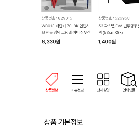
상품번호 : 829015
상품번호 : 526958
WB013 비단비 70-8K 인텐시
53 파스텔 EVA 반투명우
브 핸들 암막 코팅 화이버 장우산
랙 (53cmX8k)
6,330원
1,400원
상품정보
기본정보
상세설명
인쇄샘플
상품 기본정보