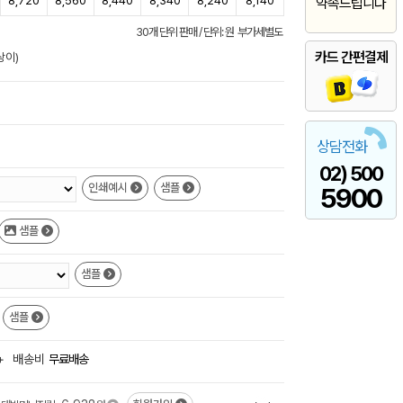
8,720
8,560
8,440
8,340
8,240
8,140
약속드립니다
30개 단위 판매 / 단위: 원 부가세별도
카드 간편결제
상이)
상담전화
02) 500
인쇄예시
샘플
5900
샘플
샘플
샘플
+
배송비
무료배송