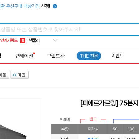
우산
6
관 우선구매 대상기업
선정!
텀블러
7
쿨토시
8
넥쿨러
9
인기키워드
타포린가방
10
선풍기
1
전
큐레이션
브랜드관
이벤트
THE 전문
[피에르가르뎅] 75본지
별도
인쇄비
수량
이하
50
100