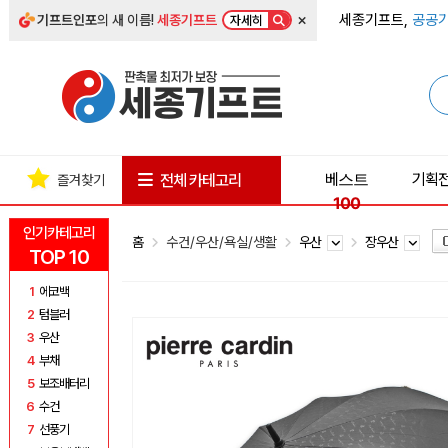
×
세종기프트,
공공기
기프트인포
의 새 이름!
세종기프트
자세히
베스트
기획
전체 카테고리
즐겨찾기
100
인기카테고리
홈
수건/우산/욕실/생활
우산
장우산
TOP 10
1
에코백
2
텀블러
3
우산
4
부채
5
보조배터리
6
수건
7
선풍기