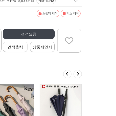
6,938
회원가입
대박머니적립
원
쇼핑백 제작
박스 제작
견적요청
견적출력
상품제안서