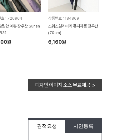
호 : 726964
상품번호 : 184869
슬림한 예쁜 장우산 Sunsh
스위스밀리터리 폰지자동 장우산
KR31
(70cm)
100원
6,160원
디자인 이미지 소스 무료제공 >
견적요청
시안등록