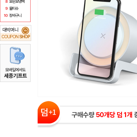
8
보온보냉백
9
물티슈
10
장바구니
대박머니
₩
COUPON
SHOP
모바일에서도
세종기프트
구매수량
50개당 덤 1개