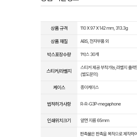
상품 규격
110 X 97 X 142 mm, 313.3g
상품 재질
ABS, 전자부품 외
박스포장수량
1박스 30개
스티커 제공 부착가능,라벨지 출력
스티커/라벨지
(별도문의)
케이스
종이케이스
법적허가사항
R-R-G3P-megaphone
인쇄위치크기
앞면 지름 65mm
판촉물은 판촉을 목적으로 제작하여