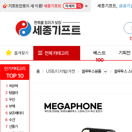
×
세종기프트,
공공기
기프트인포
의 새 이름!
세종기프트
자세히
베스트
기획전
전체 카테고리
즐겨찾기
100
인기카테고리
홈
USB/디지털/가전
블루투스용품
블루투스 
TOP 10
1
에코백
2
텀블러
3
우산
4
부채
5
보조배터리
6
수건
7
선풍기