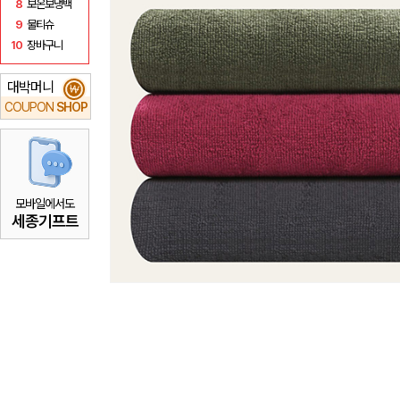
8
보온보냉백
9
물티슈
10
장바구니
대박머니
₩
COUPON
SHOP
모바일에서도
세종기프트