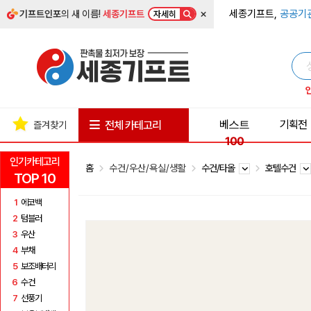
×
세종기프트,
공공기
기프트인포
의 새 이름!
세종기프트
자세히
베스트
기획전
전체 카테고리
즐겨찾기
100
인기카테고리
홈
수건/우산/욕실/생활
수건/타올
호텔수건
TOP 10
1
에코백
2
텀블러
3
우산
4
부채
5
보조배터리
6
수건
7
선풍기