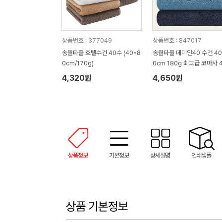
상품번호 : 377049
상품번호 : 847017
송월타올 호텔수건 40수 (40*8
송월타올 데미안40 수건 40
0cm/170g)
0cm 180g 최고급 코마사 
수
4,320원
4,650원
상품정보
기본정보
상세설명
인쇄샘플
상품 기본정보