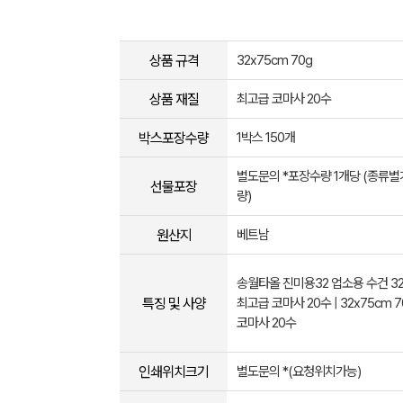
상품 규격
32x75cm 70g
상품 재질
최고급 코마사 20수
박스포장수량
1박스 150개
별도문의 *포장수량 1개당 (종류
선물포장
량)
원산지
베트남
송월타올 진미용32 업소용 수건 32x
특징 및 사양
최고급 코마사 20수 | 32x75cm 7
코마사 20수
인쇄위치크기
별도문의 *(요청위치가능)