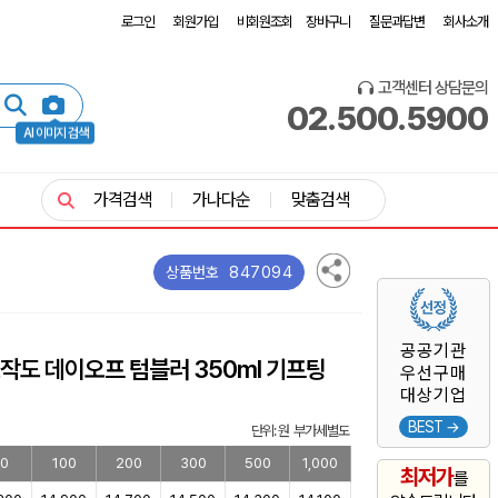
로그인
회원가입
비회원조회
장바구니
질문과답변
회사소개
고객센터 상담문의
02.500.5900
AI 이미지 검색
가격검색
가나다순
맞춤검색
847094
상품번호
공공기관
작도 데이오프 텀블러 350ml 기프팅
우선구매
대상기업
BEST →
단위: 원 부가세별도
0
100
200
300
500
1,000
최저가
를