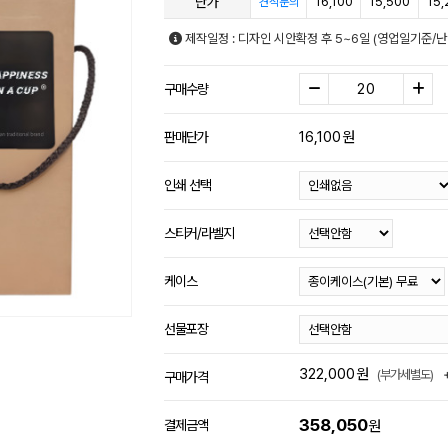
단가
16,100
15,500
15,
견적문의
제작일정 : 디자인 시안확정 후 5~6일 (영업일기준/
구매수량
16,100
원
판매단가
인쇄 선택
스티커/라벨지
케이스
선물포장
322,000
원
(부가세별도)
구매가격
358,050
결제금액
원