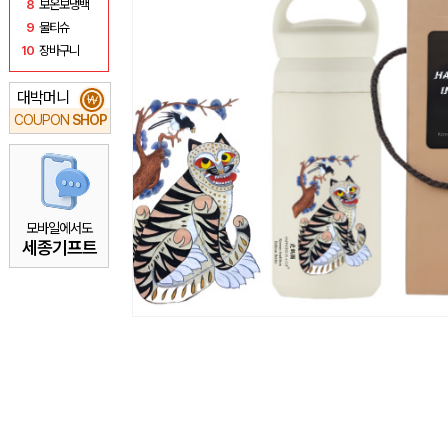
8
보온보냉백
9
물티슈
10
장바구니
대박머니
₩
COUPON
SHOP
모바일에서도
세종기프트