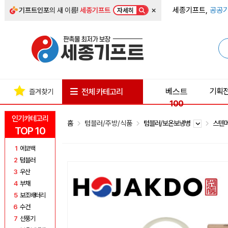
×
세종기프트,
공공기
기프트인포
의 새 이름!
세종기프트
자세히
베스트
기획
전체 카테고리
즐겨찾기
100
인기카테고리
홈
텀블러/주방/식품
텀블러/보온보냉병
스텐
TOP 10
1
에코백
2
텀블러
3
우산
4
부채
5
보조배터리
6
수건
7
선풍기