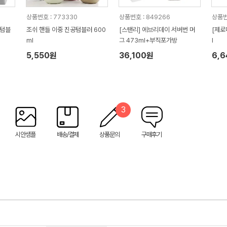
상품번호 : 773330
상품번호 : 849266
상품번
 텀블
조쉬 핸들 이중 진공텀블러 600
[스탠리] 에브리데이 서버번 머
[제로
ml
그 473ml+부직포가방
l
5,550원
36,100원
6,
3
시안샘플
배송/결제
상품문의
구매후기