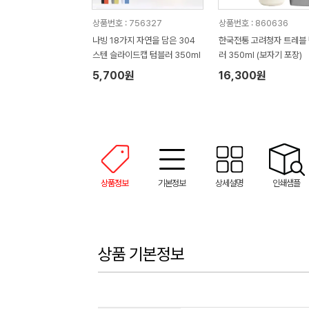
상품번호 : 756327
상품번호 : 860636
나빙 18가지 자연을 담은 304
한국전통 고려청자 트레블
스텐 슬라이드캡 텀블러 350ml
러 350ml (보자기 포장)
5,700원
16,300원
상품정보
기본정보
상세설명
인쇄샘플
상품 기본정보