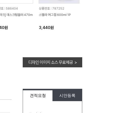
호 : 586404
상품번호 : 787252
마크] 데스크텀블러 470m
스텔라 머그컵 600ml 1P
640원
3,440원
디자인 이미지 소스 무료제공 >
견적요청
시안등록