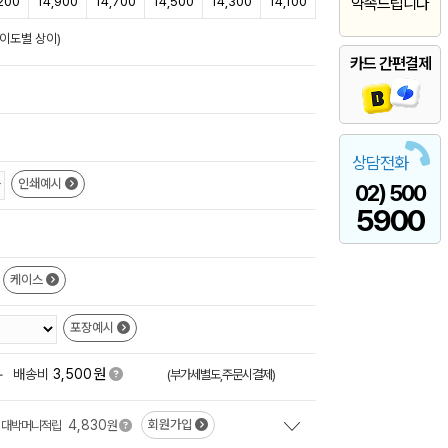
200
14,900
14,700
14,500
14,300
14,100
약속드립니다
난이도별 상이)
카드 간편결제
상담전화
인쇄예시
02) 500
5900
케이스
포장예시
원
+
배송비
3,500
(부가세별도,주문시결제)
4,830
회원가입
대박머니적립
원