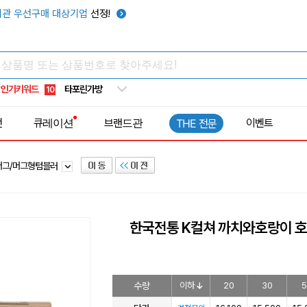
우산
6
관 우선구매 대상기업
선정!
텀블러
7
쿨토시
8
넥쿨러
9
인기키워드
타포린가방
10
선풍기
1
전
큐레이션
브랜드관
이벤트
THE 전문
머그/머그형텀블러
한국전통 K컬쳐 까치와호랑이 호
수량
이하
20
30
5