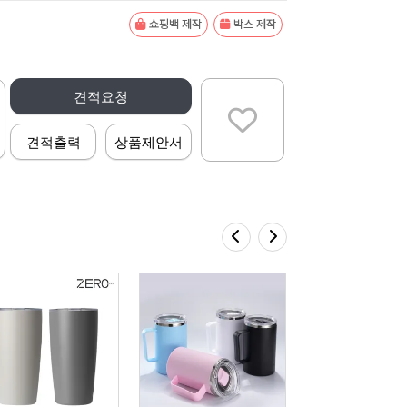
쇼핑백 제작
박스 제작
견적요청
견적출력
상품제안서