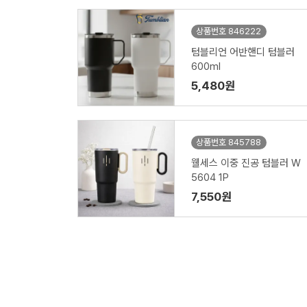
상품번호 846222
텀블리언 어반핸디 텀블러
600ml
5,480원
상품번호 845788
웰세스 이중 진공 텀블러 W
5604 1P
7,550원