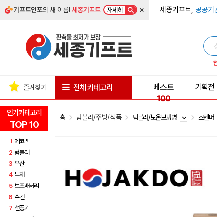
×
세종기프트,
공공기
기프트인포
의 새 이름!
세종기프트
자세히
베스트
기획전
전체 카테고리
즐겨찾기
100
인기카테고리
홈
텀블러/주방/식품
텀블러/보온보냉병
스텐머
TOP 10
1
에코백
2
텀블러
3
우산
4
부채
5
보조배터리
6
수건
7
선풍기