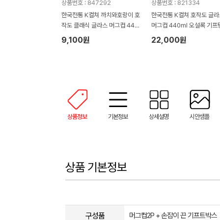
상품번호 : 847292
상품번호 : 821334
한국전통 K컬쳐 까치와호랑이 호
한국전통 K컬쳐 호작도 글라
작도 클래식 글라스 머그컵 440
머그컵 440ml 오설록 기프
ml (보자기 포장)
(보자기 포장)
9,100원
22,000원
상품정보
기본정보
상세설명
시안샘플
상품 기본정보
구성품
머그컵2P + 손잡이 끈 기프트박스