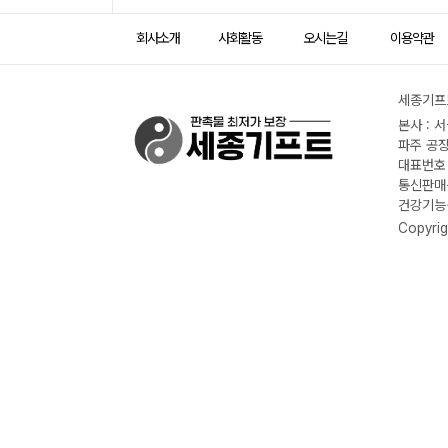
회사소개
사회활동
오시는길
이용약관
세종기프트
본사 : 
파주 공장
대표번호 :
통신판매신
건강기능식
Copyrig