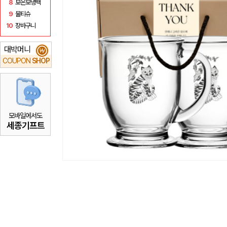
8
보온보냉백
9
물티슈
10
장바구니
대박머니
₩
COUPON
SHOP
모바일에서도
세종기프트