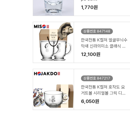
1,770원
상품번호 847148
한국전통 K컬쳐 얼굴무늬수
막새 신라의미소 클래식 글
라스 머그컵 440ml 2P 기
12,100원
프팅
상품번호 847217
한국전통 K컬쳐 호작도 요
거트볼 시리얼볼 그릭 디저
트 머그컵 470ml 1P 기프
6,050원
팅