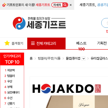
×
세종기프트,
공공기
기프트인포
의 새 이름!
세종기프트
자세히
베스트
기획전
전체 카테고리
즐겨찾기
100
인기카테고리
홈
텀블러/주방/식품
물컵/종이컵
유리컵/글라
TOP 10
1
에코백
2
텀블러
3
우산
4
부채
5
보조배터리
6
수건
7
선풍기