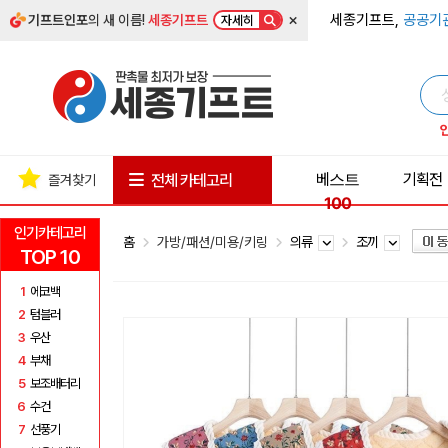
×
세종기프트,
공공기
기프트인포
의 새 이름!
세종기프트
자세히
베스트
기획전
전체 카테고리
즐겨찾기
100
인기카테고리
홈
가방/패션/미용/키링
의류
조끼
TOP 10
1
에코백
2
텀블러
3
우산
4
부채
5
보조배터리
6
수건
7
선풍기