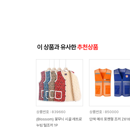
이 상품과 유사한
추천상품
상품번호 : 839660
상품번호 : 850000
(Blossom) 꽃무늬 시골 레트로
단색 메쉬 포켓형 조끼 Z61
누빔 털조끼 1P