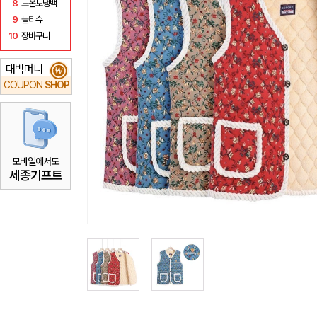
8
보온보냉백
9
물티슈
10
장바구니
대박머니
₩
COUPON
SHOP
모바일에서도
세종기프트