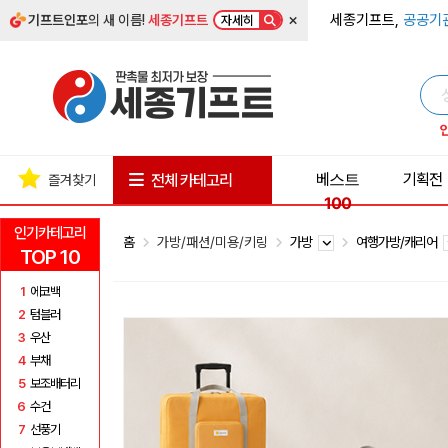
×
세종기프트,
공공기
기프트인포
의 새 이름!
세종기프트
자세히
베스트
기획전
전체 카테고리
즐겨찾기
100
인기카테고리
홈
가방/패션/미용/키링
가방
여행가방/캐리어
TOP 10
1
에코백
2
텀블러
3
우산
4
부채
5
보조배터리
6
수건
7
선풍기