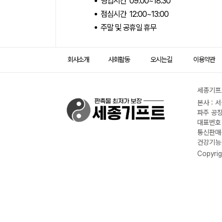
영업시간 09:00~18:30
점심시간 12:00~13:00
주말 및 공휴일 휴무
회사소개
사회활동
오시는길
이용약관
세종기프트
본사 : 
파주 공장
대표번호 :
통신판매신
건강기능식
Copyrig