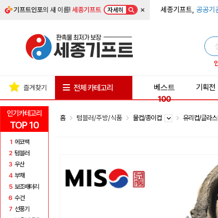
×
세종기프트,
공공기
기프트인포
의 새 이름!
세종기프트
자세히
베스트
기획전
전체 카테고리
즐겨찾기
100
인기카테고리
홈
텀블러/주방/식품
물컵/종이컵
유리컵/글라
TOP 10
1
에코백
2
텀블러
3
우산
4
부채
5
보조배터리
6
수건
7
선풍기