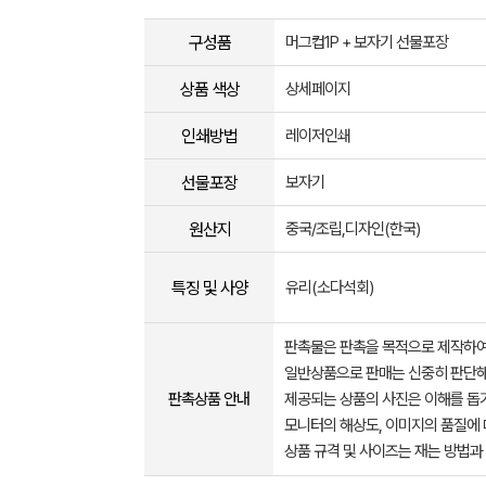
구성품
머그컵1P + 보자기 선물포장
상품 색상
상세페이지
인쇄방법
레이저인쇄
선물포장
보자기
원산지
중국/조립,디자인(한국)
특징 및 사양
유리(소다석회)
판촉물은 판촉을 목적으로 제작하여
일반상품으로 판매는 신중히 판단해
판촉상품 안내
제공되는 상품의 사진은 이해를 
모니터의 해상도, 이미지의 품질에 
상품 규격 및 사이즈는 재는 방법과