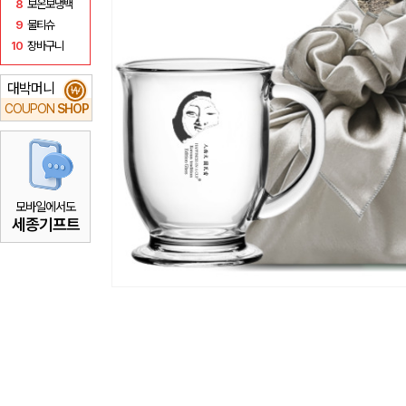
8
보온보냉백
9
물티슈
10
장바구니
대박머니
₩
COUPON
SHOP
모바일에서도
세종기프트