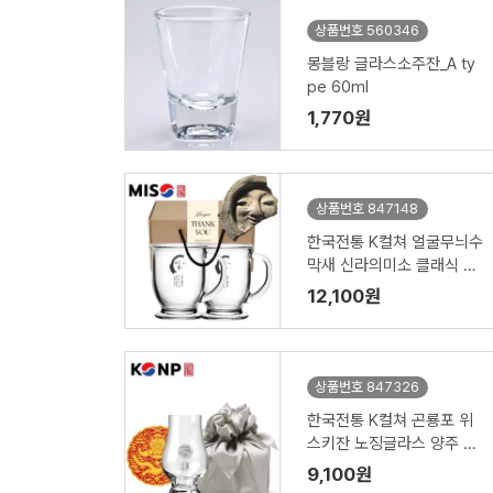
상품번호 560346
몽블랑 글라스소주잔_A ty
pe 60ml
1,770원
상품번호 847148
한국전통 K컬쳐 얼굴무늬수
막새 신라의미소 클래식 글
라스 머그컵 440ml 2P 기
12,100원
프팅
상품번호 847326
한국전통 K컬쳐 곤룡포 위
스키잔 노징글라스 양주 니
트잔 170ml (보자기 포장)
9,100원