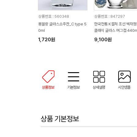
상품번호 : 560348
상품번호 : 847297
몽블랑 글라스소주잔_C type 5
한국전통 K컬쳐 조선 백자청
0ml
클래식 글라스 머그컵 440m
(보자기 포장)
1,720원
9,100원
상품정보
기본정보
상세설명
시안샘플
상품 기본정보