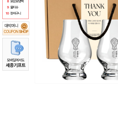
8
보온보냉백
9
물티슈
10
장바구니
대박머니
₩
COUPON
SHOP
모바일에서도
세종기프트