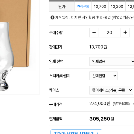
단가
13,700
13,200
12
견적문의
제작일정 : 디자인 시안확정 후 5~6일 (영업일기준/
구매수량
13,700
원
판매단가
인쇄 선택
스티커/라벨지
케이스
274,000
원
(부가세별도)
구매가격
305,250
결제금액
원