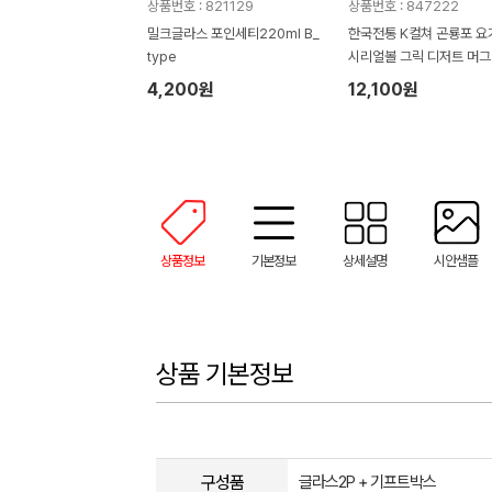
상품번호 : 821129
상품번호 : 847222
밀크글라스 포인세티220ml B_
한국전통 K컬쳐 곤룡포 
type
시리얼볼 그릭 디저트 머그
0ml 2P 기프팅
4,200원
12,100원
상품정보
기본정보
상세설명
시안샘플
상품 기본정보
구성품
글라스2P + 기프트박스