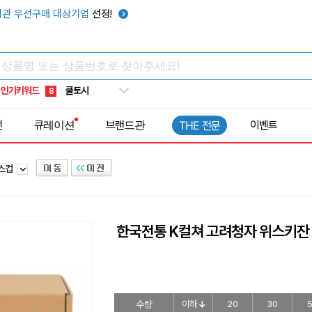
키캡
5
관 우선구매 대상기업
선정!
우산
6
텀블러
7
쿨토시
8
인기키워드
넥쿨러
9
타포린가방
10
전
큐레이션
브랜드관
이벤트
THE 전문
선풍기
1
라스컵
한국전통 K컬쳐 고려청자 위스키잔 노
수량
이하
20
30