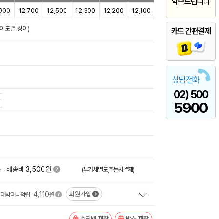
약속드립니다
,900
12,700
12,500
12,300
12,200
12,100
난이도별 상이)
카드 간편결제
상담전화
02) 500
5900
원
+
배송비
3,500
(부가세별도,주문시결제)
4,110
회원가입
대박머니적립
원
쇼핑백 제작
박스 제작