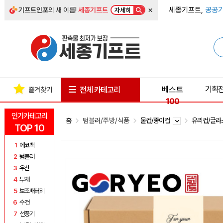
×
세종기프트,
공공기
기프트인포
의 새 이름!
세종기프트
자세히
베스트
기획
전체 카테고리
즐겨찾기
100
인기카테고리
홈
텀블러/주방/식품
물컵/종이컵
유리컵/글
TOP 10
1
에코백
2
텀블러
3
우산
4
부채
5
보조배터리
6
수건
7
선풍기