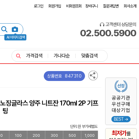
로그인
회원가입
비회원조회
장바구니
질문과답변
회사소개
고객센터 상담문의
02.500.5900
AI 이미지 검색
가격검색
가나다순
맞춤검색
847310
상품번호
공공기관
징글라스 양주 니트잔 170ml 2P 기프
우선구매
팅
대상기업
BEST →
단위: 원 부가세별도
최저가
를
50
100
200
300
500
1,000