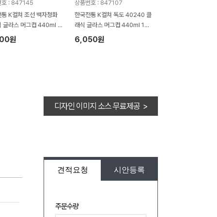
호 : 847145
상품번호 : 847107
통 K컬쳐 조선 백자청화
한국전통 K컬쳐 독도 40240 클
 글라스 머그컵 440ml 2
래식 글라스 머그컵 440ml 1P
프팅
기프팅
100원
6,050원
디자인 이미지 소스 무료제공 >
견적요청
시안등록
주문수량