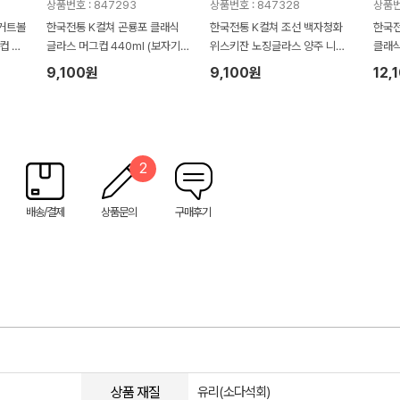
상품번호 : 847293
상품번호 : 847328
상품번
요거트볼
한국전통 K컬쳐 곤룡포 클래식
한국전통 K컬쳐 조선 백자청화
한국전
컵 47
글라스 머그컵 440ml (보자기
위스키잔 노징글라스 양주 니트
클래식
포장)
잔 170ml (보자기 포장)
P기
9,100원
9,100원
12,
2
배송/결제
상품문의
구매후기
상품 재질
유리(소다석회)