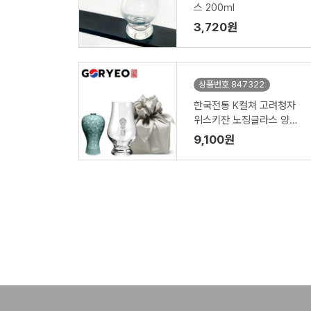
스 200ml
3,720원
상품번호 847322
한국전통 K컬쳐 고려청자
위스키잔 노징글라스 양주
니트잔 170ml (보자기 포
9,100원
장)