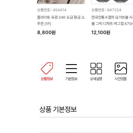
상품번호 : 454414
상품번호 : 847224
플라이토 유광 24K 도금 황금 소
한국전통 K컬쳐 요거트볼 
주잔 (1P)
볼 그릭 디저트 머그컵 470m
P 기프팅
8,800원
12,100원
상품정보
기본정보
상세설명
시안샘플
상품 기본정보