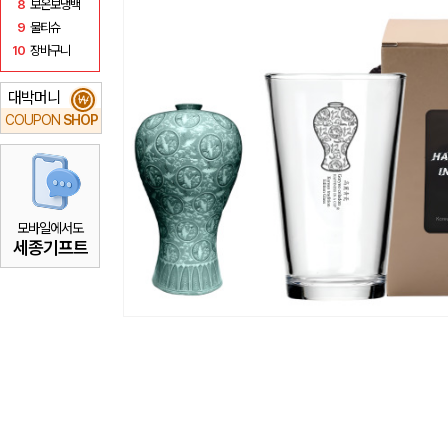
8
보온보냉백
9
물티슈
10
장바구니
대박머니
₩
COUPON
SHOP
모바일에서도
세종기프트