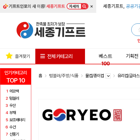
×
세종기프트,
공공기
기프트인포
의 새 이름!
세종기프트
자세히
베스트
기획전
전체 카테고리
즐겨찾기
100
인기카테고리
홈
텀블러/주방/식품
물컵/종이컵
유리컵/글라
TOP 10
1
에코백
2
텀블러
3
우산
4
부채
5
보조배터리
6
수건
7
선풍기