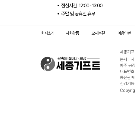
점심시간 12:00~13:00
주말 및 공휴일 휴무
회사소개
사회활동
오시는길
이용약관
세종기프트
본사 : 
파주 공장
대표번호 :
통신판매신
건강기능식
Copyrig