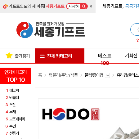
×
세종기프트,
공공기
기프트인포
의 새 이름!
세종기프트
자세히
베스트
기획전
전체 카테고리
즐겨찾기
100
인기카테고리
홈
텀블러/주방/식품
물컵/종이컵
유리컵/글라
TOP 10
1
에코백
2
텀블러
3
우산
4
부채
5
보조배터리
6
수건
7
선풍기