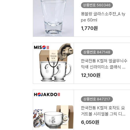
상품번호 560346
몽블랑 글라스소주잔_A ty
pe 60ml
1,770원
상품번호 847148
한국전통 K컬쳐 얼굴무늬수
막새 신라의미소 클래식 글
라스 머그컵 440ml 2P 기
12,100원
프팅
상품번호 847217
한국전통 K컬쳐 호작도 요
거트볼 시리얼볼 그릭 디저
트 머그컵 470ml 1P 기프
6,050원
팅