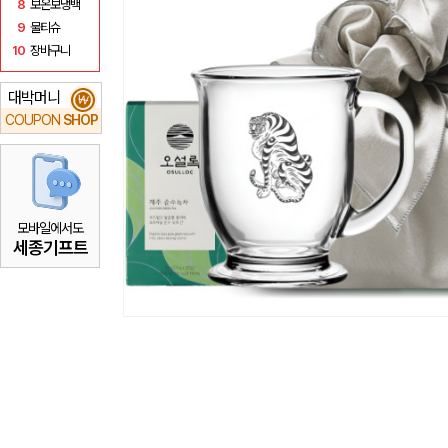
8
보온보냉백
9
물티슈
10
장바구니
대박머니
₩
COUPON
SHOP
모바일에서도
세종기프트