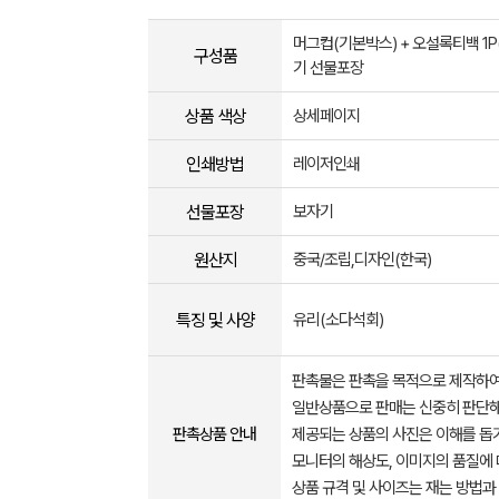
머그컵(기본박스) + 오설록티백 1P(
구성품
기 선물포장
상품 색상
상세페이지
인쇄방법
레이저인쇄
선물포장
보자기
원산지
중국/조립,디자인(한국)
특징 및 사양
유리(소다석회)
판촉물은 판촉을 목적으로 제작하여
일반상품으로 판매는 신중히 판단해
판촉상품 안내
제공되는 상품의 사진은 이해를 
모니터의 해상도, 이미지의 품질에 
상품 규격 및 사이즈는 재는 방법과