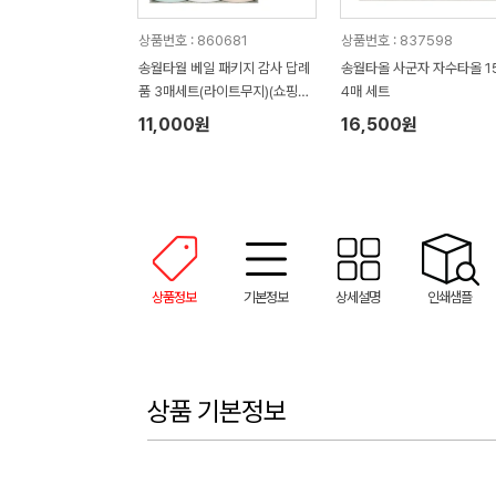
상품번호 : 860681
상품번호 : 837598
송월타월 베일 패키지 감사 답례
송월타올 사군자 자수타올 1
품 3매세트(라이트무지)(쇼핑백
4매 세트
증정)
11,000원
16,500원
상품정보
기본정보
상세설명
인쇄샘플
상품 기본정보