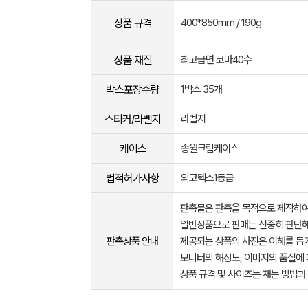
상품 규격
400*850mm / 190g
상품 재질
최고급면 코마40수
박스포장수량
1박스 35개
스티커/라벨지
라벨지
케이스
송월크림케이스
법적허가사항
외코텍스1등급
판촉물은 판촉을 목적으로 제작하여
일반상품으로 판매는 신중히 판단해
판촉상품 안내
제공되는 상품의 사진은 이해를 
모니터의 해상도, 이미지의 품질에 
상품 규격 및 사이즈는 재는 방법과