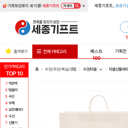
×
세종기프트,
공공기
기프트인포
의 새 이름!
세종기프트
자세히
베스트
기획전
전체 카테고리
즐겨찾기
100
인기카테고리
홈
수건/우산/욕실/생활
수건/타올
타올선물세
TOP 10
1
에코백
2
텀블러
3
우산
4
부채
5
보조배터리
6
수건
7
선풍기