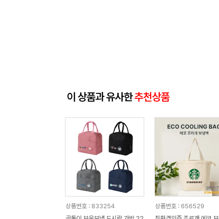
이 상품과 유사한
추천상품
상품번호 : 833254
상품번호 : 656529
곰돌이 보온보냉 도시락 가방 22
친환경인증 조르개 에코 보