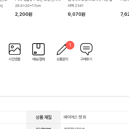
m)
26.5x20x17cm
러백 Z341
2,200원
9,070원
7,6
1
시안샘플
배송/결제
상품문의
구매후기
상품 재질
바이어스 컷 외