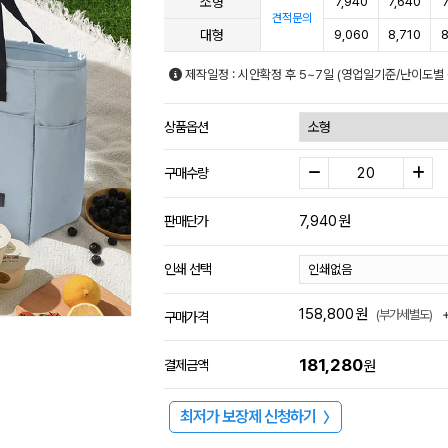
소형
7,940
7,640
견적문의
대형
9,060
8,710
8
제작일정 : 시안확정 후 5~7일 (영업일기준/난이도별 
상품옵션
구매수량
7,940
원
판매단가
인쇄 선택
158,800
원
(부가세별도)
구매가격
181,280
결제금액
원
최저가 보장제 신청하기
〉