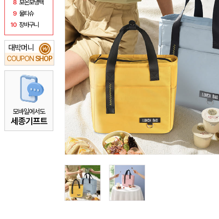
8
보온보냉백
9
물티슈
10
장바구니
대박머니
₩
COUPON
SHOP
모바일에서도
세종기프트