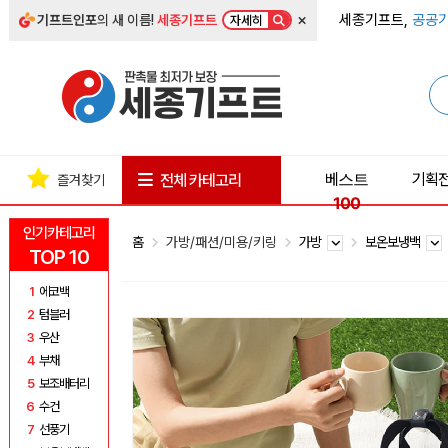
×
세종기프트,
공공기
기프트인포
의 새 이름!
세종기프트
자세히
베스트
기획
전체 카테고리
즐겨찾기
100
인기카테고리
홈
가방/패션/미용/키링
가방
보온보냉백
TOP 10
1
에코백
2
텀블러
3
우산
4
부채
5
보조배터리
6
수건
7
선풍기