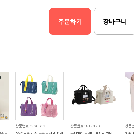
주문하기
장바구니
상품번호 : 836612
상품번호 : 812470
상품번
온/보
PVC 생활방수 보온·보냉 런치백
곰세마리 보냉백 도시락 가방 쿨
키핑 