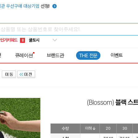
키캡
5
관 우선구매 대상기업
선정!
우산
6
텀블러
7
쿨토시
8
인기키워드
넥쿨러
9
타포린가방
10
전
큐레이션
브랜드관
이벤트
THE 전문
선풍기
1
(Blossom)
블랙 스트
수량
이하
20
30