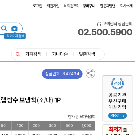
로그인
회원가입
비회원조회
장바구니
질문과답변
회사소개
고객센터 상담문의
02.500.5900
AI 이미지 검색
가격검색
가나다순
맞춤검색
847434
상품번호
공공기관
랩 방수 보냉백
(소/대)
1P
우선구매
대상기업
BEST →
단위: 원 부가세별도
50
100
200
300
500
1,000
최저가
를