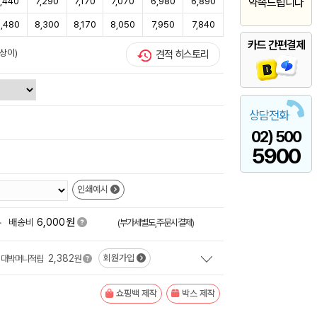
7,440
7,290
7,170
7,070
6,980
6,890
약속드립니다
,480
8,300
8,170
8,050
7,950
7,840
카드 간편결제
상이)
견적 히스토리
상담전화
02) 500
5900
인쇄예시
원
+
배송비
6,000
(부가세별도,주문시결제)
2,382
회원가입
대박머니적립
원
쇼핑백 제작
박스 제작