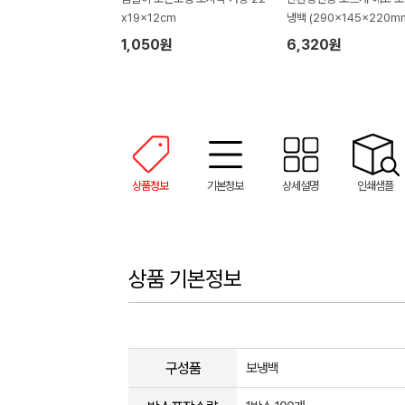
x19x12cm
냉백 (290x145x220m
1,050원
6,320원
상품정보
기본정보
상세설명
인쇄샘플
상품 기본정보
구성품
보냉백