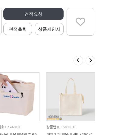
견적요청
견적출력
상품제안서
호 : 774381
상품번호 : 661331
도시락 보온 보냉백 Z169
에코 지퍼 보온/보냉백 (250x1