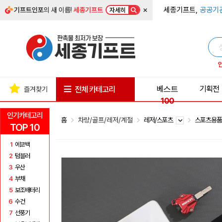
×
세종기프트,
공공기
기프트인포
의 새 이름!
세종기프트
자세히
베스트
기획전
전체 카테고리
즐겨찾기
100
인기카테고리
홈
차량/골프/레저/계절
레저/스포츠
스포츠용
TOP 10
1
에코백
2
텀블러
3
우산
4
부채
5
보조배터리
6
수건
7
선풍기