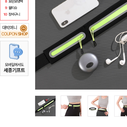
8
보온보냉백
9
물티슈
10
장바구니
대박머니
₩
COUPON
SHOP
모바일에서도
세종기프트