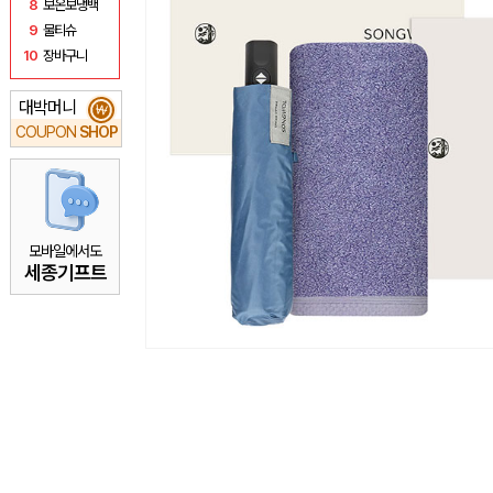
8
보온보냉백
9
물티슈
10
장바구니
대박머니
₩
COUPON
SHOP
모바일에서도
세종기프트