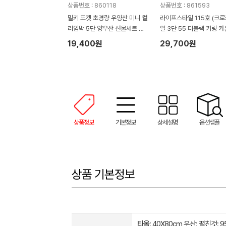
상품번호 : 860118
상품번호 : 861593
밀키 포켓 초경량 우양산 미니 컬
라이프스타일 115호 (크
러암막 5단 양우산 선물세트 답
일 3단 55 더블랙 키링 카
례품+무한타올세트 그레이 모달
림 암막 양우산 VIP+쿨링
19,400원
29,700원
180g 수건세트
기)
상품정보
기본정보
상세설명
옵션샘플
상품 기본정보
타올: 40X80cm 우산: 펼친것: 9