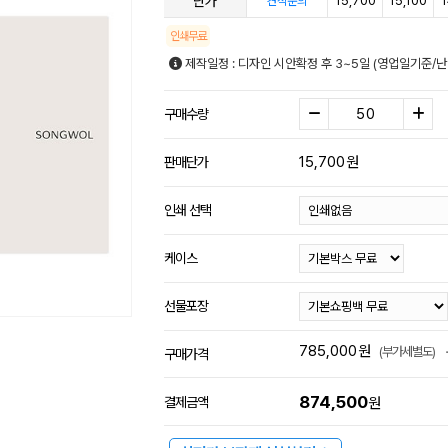
단가
15,700
15,100
1
견적문의
인쇄무료
제작일정 : 디자인 시안확정 후 3~5일 (영업일기준/
구매수량
15,700
원
판매단가
인쇄 선택
케이스
선물포장
785,000
원
(부가세별도)
구매가격
874,500
결제금액
원