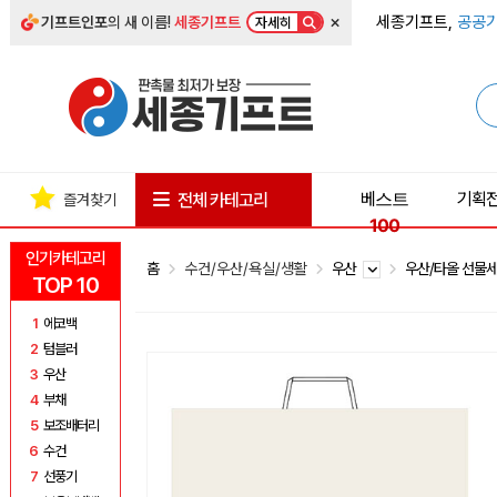
×
세종기프트,
공공기
기프트인포
의 새 이름!
세종기프트
자세히
베스트
기획
전체 카테고리
즐겨찾기
100
인기카테고리
홈
수건/우산/욕실/생활
우산
우산/타올 선물
TOP 10
1
에코백
2
텀블러
3
우산
4
부채
5
보조배터리
6
수건
7
선풍기