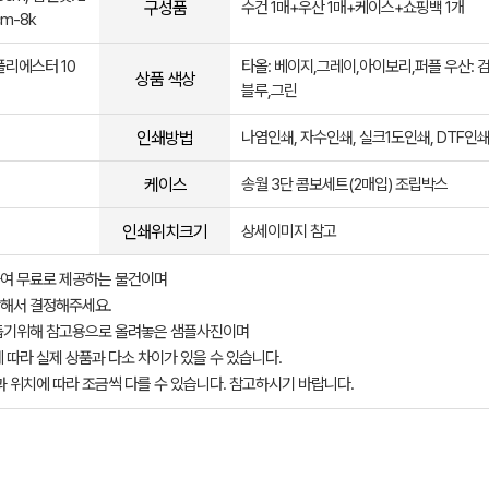
구성품
수건 1매+우산 1매+케이스+쇼핑백 1개
m-8k
폴리에스터 10
타올: 베이지,그레이,아이보리,퍼플 우산: 
상품 색상
블루,그린
인쇄방법
나염인쇄, 자수인쇄, 실크1도인쇄, DTF인
케이스
송월 3단 콤보세트(2매입) 조립박스
인쇄위치크기
상세이미지 참고
여 무료로 제공하는 물건이며
해서 결정해주세요.
돕기위해 참고용으로 올려놓은 샘플사진이며
 따라 실제 상품과 다소 차이가 있을 수 있습니다.
과 위치에 따라 조금씩 다를 수 있습니다. 참고하시기 바랍니다.