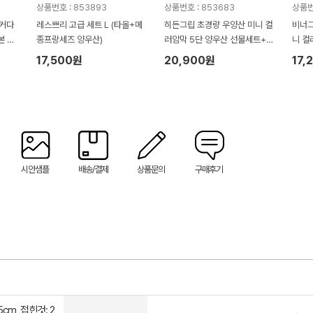
상품번호 : 853893
상품번호 : 853683
상품번
로커다
레스쁘리 고급 세트 L (타올+메
히든그립 초경량 우양산 미니 컬
비너그
본 슬
종프랑세즈 양우산)
러암막 5단 양우산 선물세트+LE
니 컬
선풍
D디지털 온도계 스트랩 스텐텀
트+무
17,500원
20,900원
17,
블러 460ml
50g
시안샘플
배송/결제
상품문의
구매후기
5cm, 접힌것: 2