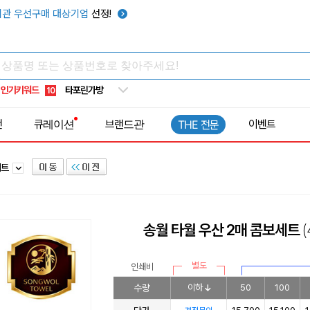
우산
6
관 우선구매 대상기업
선정!
텀블러
7
쿨토시
8
넥쿨러
9
인기키워드
타포린가방
10
선풍기
1
전
큐레이션
브랜드관
이벤트
THE 전문
세트
송월 타월 우산 2매 콤보세트
별도
인쇄비
수량
이하
50
100