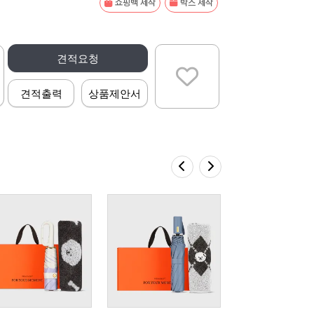
쇼핑백 제작
박스 제작
견적요청
견적출력
상품제안서