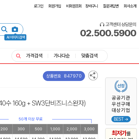
로그인
회원가입
비회원조회
장바구니
질문과답변
회사소개
고객센터 상담문의
02.500.5900
AI 이미지 검색
가격검색
가나다순
맞춤검색
847970
상품번호
공공기관
(40수 160g + SW3단비즈니스완자)
우선구매
대상기업
50개 이상 무료
BEST →
200
300
500
1,000
2,000
3,000
최저가
를