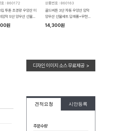
호 : 860172
상품번호 : 860163
립 투톤 초경량 우양산 미
골드버튼 3단 자동 우양산 암막
러암막 5단 양우산 선물세
양우산 선물세트 답례품+무한타
한타올세트 푸들이 40수 1
올세트 푸들이 40수 150g 수건
200원
14,300원
 수건세트
세트
디자인 이미지 소스 무료제공 >
견적요청
시안등록
주문수량