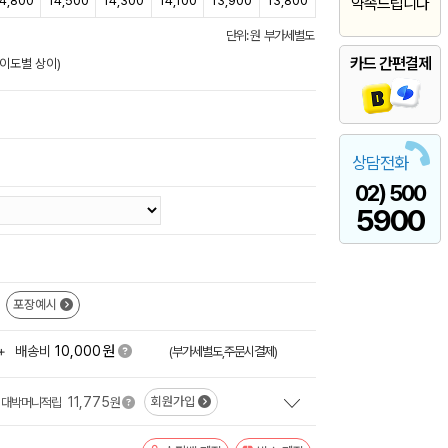
4,800
14,500
14,300
14,100
13,900
13,800
약속드립니다
단위: 원 부가세별도
카드 간편결제
난이도별 상이)
상담전화
02) 500
5900
포장예시
원
+
배송비
10,000
(부가세별도,주문시결제)
11,775
회원가입
대박머니적립
원