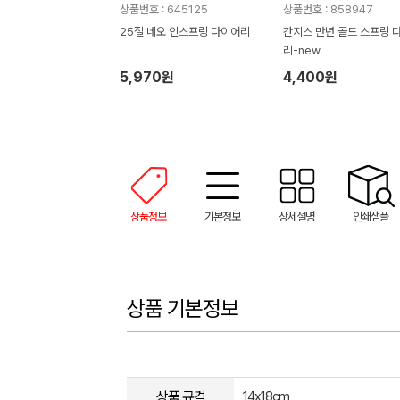
상품번호 : 645125
상품번호 : 858947
25절 네오 인스프링 다이어리
간지스 만년 골드 스프링 
리-new
5,970원
4,400원
상품정보
기본정보
상세설명
인쇄샘플
상품 기본정보
상품 규격
14x18cm