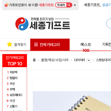
×
세종기프트,
공공기
기프트인포
의 새 이름!
세종기프트
자세히
베스트
기획
전체 카테고리
즐겨찾기
100
인기카테고리
홈
볼펜/메모/수첩/사무
다이어리
스프링다이
TOP 10
1
에코백
2
텀블러
3
우산
4
부채
5
보조배터리
6
수건
7
선풍기