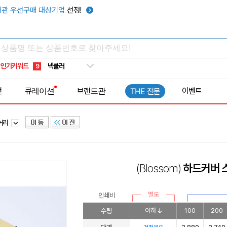
키캡
5
관 우선구매 대상기업
선정!
우산
6
텀블러
7
쿨토시
8
인기키워드
넥쿨러
9
타포린가방
10
전
큐레이션
브랜드관
이벤트
THE 전문
선풍기
1
어리
(Blossom)
하드커버 
별도
인쇄비
수량
이하
100
200