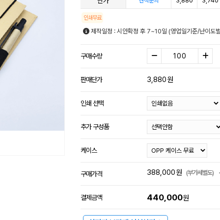
단가
3,880
3,740
견적문의
인쇄무료
제작일정 : 시안확정 후 7~10일 (영업일기준/난이도별
구매수량
3,880
원
판매단가
인쇄 선택
추가 구성품
케이스
388,000
원
(부가세별도)
구매가격
440,000
결제금액
원