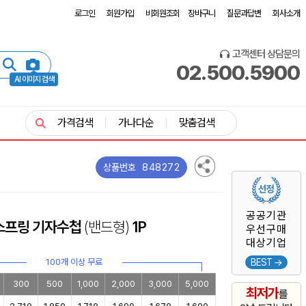
로그인
회원가입
비회원조회
장바구니
질문과답변
회사소개
고객센터 상담문의
02.500.5900
AI 이미지 검색
가격검색
가나다순
맞춤검색
848272
상품번호
공공기관
스프링 기자수첩
(밴드형)
1P
우선구매
대상기업
100개 이상 무료
BEST →
300
500
1,000
2,000
3,000
5,000
최저가
를