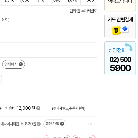
2,710
1,850
1,710
1,690
1,670
1,600
약속드립니다
단위: 원 부가세별도
카드 간편결제
 상이)
상담전화
02) 500
인쇄예시
5900
원
+
배송비
12,000
(부가세별도,주문시결제)
5,820
회원가입
대박머니적립
원