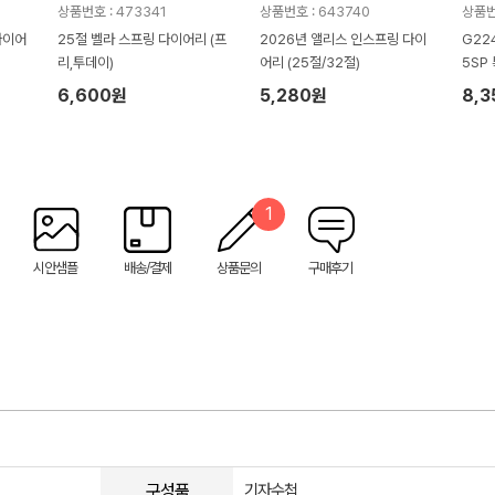
상품번호 : 473341
상품번호 : 643740
상품번
다이어
25절 벨라 스프링 다이어리 (프
2026년 앨리스 인스프링 다이
G22
리,투데이)
어리 (25절/32절)
5SP
절/2
6,600원
5,280원
8,
1
시안샘플
배송/결제
상품문의
구매후기
구성품
기자수첩