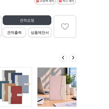
쇼핑백 제작
박스 제작
견적요청
견적출력
상품제안서