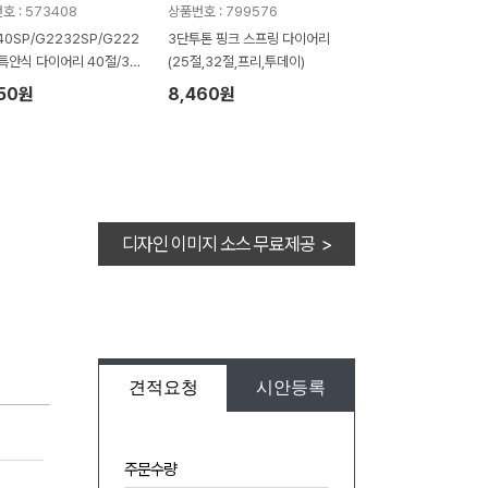
호 : 573408
상품번호 : 799576
40SP/G2232SP/G222
3단투톤 핑크 스프링 다이어리
 특안식 다이어리 40절/32
(25절,32절,프리,투데이)
5절
350원
8,460원
디자인 이미지 소스 무료제공 >
견적요청
시안등록
주문수량