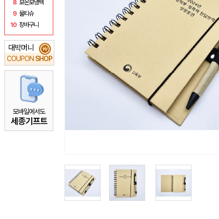
8
보온보냉백
9
물티슈
10
장바구니
대박머니
₩
COUPON
SHOP
모바일에서도
세종기프트