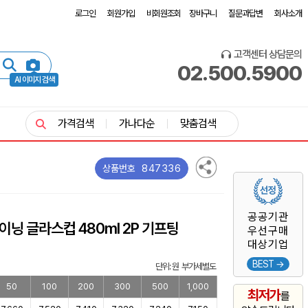
로그인
회원가입
비회원조회
장바구니
질문과답변
회사소개
고객센터 상담문의
02.500.5900
AI 이미지 검색
가격검색
가나다순
맞춤검색
847336
상품번호
공공기관
닝 글라스컵 480ml 2P 기프팅
우선구매
대상기업
BEST →
단위: 원 부가세별도
50
100
200
300
500
1,000
최저가
를