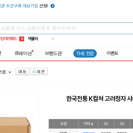
키캡
5
관 우선구매 대상기업
선정!
우산
6
텀블러
7
쿨토시
8
인기키워드
넥쿨러
9
타포린가방
10
전
큐레이션
브랜드관
이벤트
THE 전문
선풍기
1
라스컵
한국전통 K컬쳐 고려청자 샤이
수량
이하
20
30