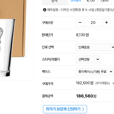
단가
8,130
7,850
견적문의
제작일정 : 디자인 시안확정 후 5~6일 (영업일기준/
구매수량
8,130
원
판매단가
인쇄 선택
스티커/라벨지
케이스
162,600
원
(부가세별도)
구매가격
186,560
결제금액
원
최저가 보장제 신청하기
〉