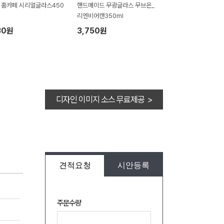
z 홈카페 시리얼글라스450
핸드메이드 무광글라스 무브온_
리엔비어캔350ml
30원
3,750원
디자인 이미지 소스 무료제공 >
견적요청
시안등록
주문수량