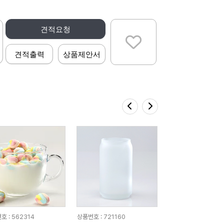
견적요청
견적출력
상품제안서
호 : 562314
상품번호 : 721160