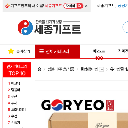
×
세종기프트,
공공기
기프트인포
의 새 이름!
세종기프트
자세히
베스트
기획
전체 카테고리
즐겨찾기
100
인기카테고리
홈
텀블러/주방/식품
물컵/종이컵
유리컵/글
TOP 10
1
에코백
2
텀블러
3
우산
4
부채
5
보조배터리
6
수건
7
선풍기