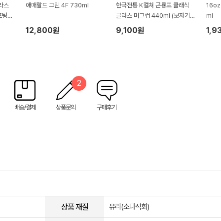
라스
애매랄드 그린 4F 730ml
한국전통 K컬쳐 곤룡포 클래식
16o
프팅
글라스 머그컵 440ml (보자기
ml
포장)
12,800원
9,100원
1,9
2
배송/결제
상품문의
구매후기
상품 재질
유리(소다석회)