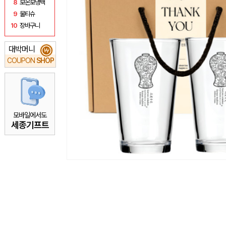
8
보온보냉백
9
물티슈
10
장바구니
대박머니
₩
COUPON
SHOP
모바일에서도
세종기프트