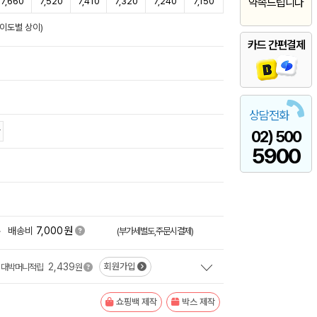
7,660
7,520
7,410
7,320
7,240
7,150
약속드립니다
난이도별 상이)
카드 간편결제
상담전화
02) 500
5900
원
+
배송비
7,000
(부가세별도,주문시결제)
2,439
회원가입
대박머니적립
원
쇼핑백 제작
박스 제작