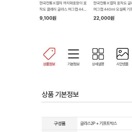
한국전통 K컬쳐 까치와호랑이 호
한국전통 K컬쳐 호작도 글
작도 클래식 글라스 머그컵 440
머그컵 440ml 오설록 기
ml (보자기 포장)
(보자기 포장)
9,100원
22,000원
상품정보
기본정보
상세설명
시안샘플
상품 기본정보
구성품
글라스2P + 기프트박스