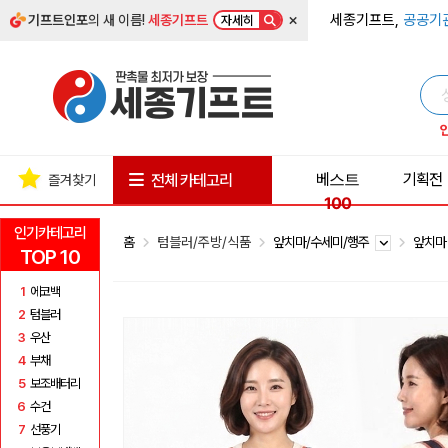
×
세종기프트,
공공기
기프트인포
의 새 이름!
세종기프트
자세히
베스트
기획전
전체 카테고리
즐겨찾기
100
인기카테고리
홈
텀블러/주방/식품
앞치마/수세미/행주
앞치
TOP 10
1
에코백
2
텀블러
3
우산
4
부채
5
보조배터리
6
수건
7
선풍기