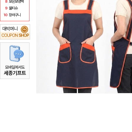
8
보온보냉백
9
물티슈
10
장바구니
대박머니
₩
COUPON
SHOP
모바일에서도
세종기프트