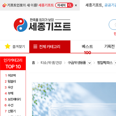
×
세종기프트,
공공기
기프트인포
의 새 이름!
세종기프트
자세히
베스트
기획전
전체 카테고리
즐겨찾기
100
인기카테고리
홈
티슈/위생/건강
구급/위생용품
찜질팩/파스
TOP 10
1
에코백
2
텀블러
3
우산
4
부채
5
보조배터리
6
수건
7
선풍기