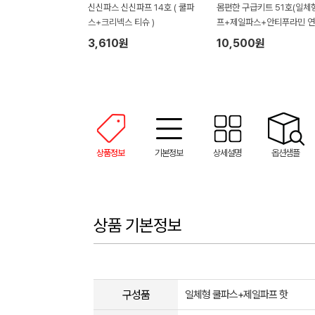
신신파스 신신파프 14호 ( 쿨파
몸편한 구급키트 51호(일체
스+크리넥스 티슈 )
프+제일파스+안티푸라민 
+바세린 젤리+구급밴드 관
3,610원
10,500원
급형14p)
상품정보
기본정보
상세설명
옵션샘플
상품 기본정보
구성품
일체형 쿨파스+제일파프 핫