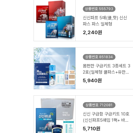
상품번호 555793
신신파프 5매(쿨,핫) 신신
파스 파스 일체형
2,240원
상품번호 851834
몸편한 구급키트 3종세트 3
2호(일체형 쿨파스+유한양
행 손흥민 에어파스+구급밴
5,940원
드 면봉보급형22p)
상품번호 712081
신신 구급함 구급키트 10호
(신신파프5매입 1팩+ 바세
린 50ml+구급밴드세트면
5,710원
봉22p)