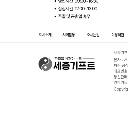
영업시간 09:00~18:30
점심시간 12:00~13:00
주말 및 공휴일 휴무
회사소개
사회활동
오시는길
이용약관
세종기프트
본사 : 
파주 공장
대표번호 :
통신판매신
건강기능식
Copyrig