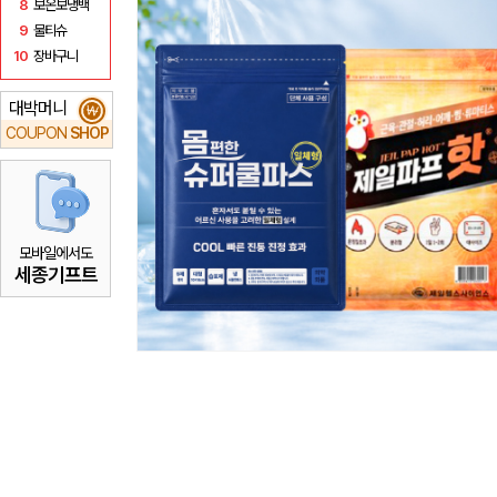
8
보온보냉백
9
물티슈
10
장바구니
대박머니
₩
COUPON
SHOP
모바일에서도
세종기프트