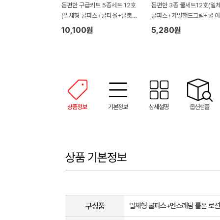
몸편한 구급키트 5종세트 12호
몸편한 3종 쿨세트12호(일
(일체형 쿨파스+쿨타올+쿨토시
쿨파스+카밀핸드크림+쿨 
+외용소독제 쿨액+모기기피제)
스타올 수건)
10,100원
5,280원
상품정보
기본정보
상세설명
옵션샘플
상품 기본정보
구성품
일체형 쿨파스+멘소래담 롤온 로션