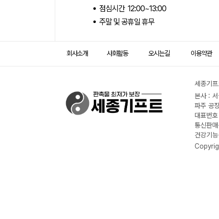
점심시간 12:00~13:00
주말 및 공휴일 휴무
회사소개
사회활동
오시는길
이용약관
세종기프트
본사 : 
파주 공장
대표번호 :
통신판매신
건강기능식
Copyrig