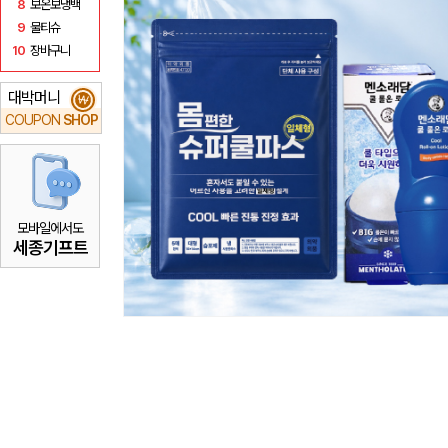
8
보온보냉백
9
물티슈
10
장바구니
대박머니
₩
COUPON
SHOP
모바일에서도
세종기프트