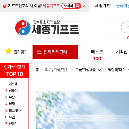
×
세종기프트,
공공기
기프트인포
의 새 이름!
세종기프트
자세히
베스트
기획전
전체 카테고리
즐겨찾기
100
인기카테고리
홈
티슈/위생/건강
구급/위생용품
찜질팩/파스
TOP 10
1
에코백
2
텀블러
3
우산
4
부채
5
보조배터리
6
수건
7
선풍기