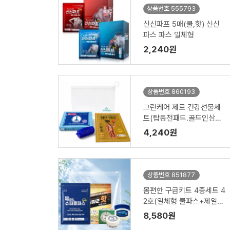
상품번호 555793
신신파프 5매(쿨,핫) 신신
파스 파스 일체형
2,240원
상품번호 860193
그린케어 제로 건강선물세
트(탑동전패드.골드인삼패
드.지압기)홍보.판촉
4,240원
상품번호 851877
몸편한 구급키트 4종세트 4
2호(일체형 쿨파스+제일파
프+안티푸라민연고+바세
8,580원
린젤리)