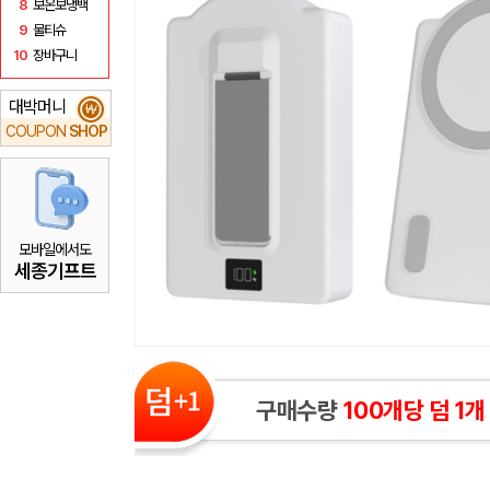
8
보온보냉백
9
물티슈
10
장바구니
대박머니
₩
COUPON
SHOP
모바일에서도
세종기프트
구매수량
100개당 덤 1개