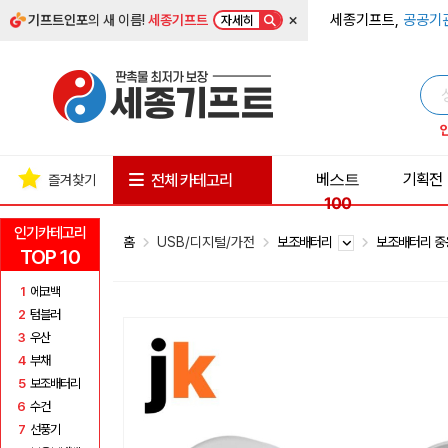
×
세종기프트,
공공기
기프트인포
의 새 이름!
세종기프트
자세히
베스트
기획전
전체 카테고리
즐겨찾기
100
인기카테고리
홈
USB/디지털/가전
보조배터리
보조배터리 중
TOP 10
1
에코백
2
텀블러
3
우산
4
부채
5
보조배터리
6
수건
7
선풍기