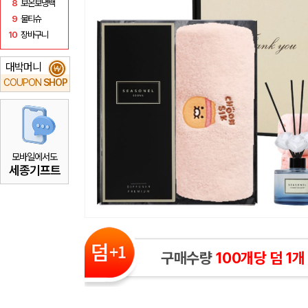
8
보온보냉백
9
물티슈
10
장바구니
대박머니
₩
COUPON
SHOP
모바일에서도
세종기프트
구매수량
100개당 덤 1개