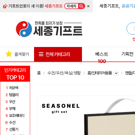
×
세종기프트,
공공기
기프트인포
의 새 이름!
세종기프트
자세히
베스트
기획전
전체 카테고리
즐겨찾기
100
인기카테고리
홈
수건/우산/욕실/생활
홈/인테리어용품
캔들/
TOP 10
1
에코백
2
텀블러
3
우산
4
부채
5
보조배터리
6
수건
7
선풍기