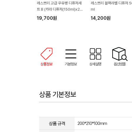
레스쁘리 고급 우유병 디퓨저세
레스쁘리 블랙라벨 디퓨저 5
트 B (카라 디퓨저(150ml)x2e
ml
a
19,700원
14,200원
상품정보
기본정보
상세설명
옵션샘플
상품 기본정보
상품 규격
200*210*100mm