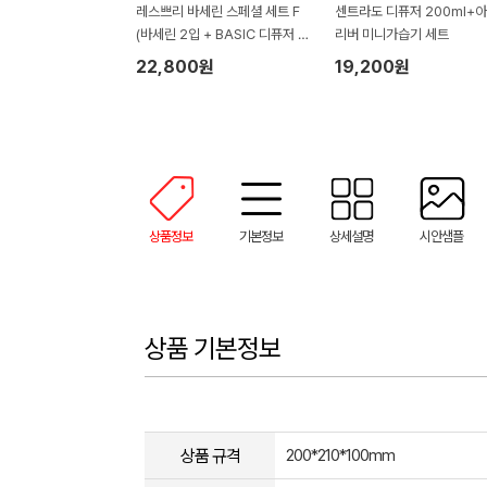
레스쁘리 바세린 스페셜 세트 F
센트라도 디퓨저 200ml+
(바세린 2입 + BASIC 디퓨저 5
리버 미니가습기 세트
0ml + 드레스퍼퓸)
22,800원
19,200원
상품정보
기본정보
상세설명
시안샘플
상품 기본정보
상품 규격
200*210*100mm