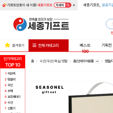
×
세종기프트,
공공기
기프트인포
의 새 이름!
세종기프트
자세히
베스트
기획전
전체 카테고리
즐겨찾기
100
인기카테고리
홈
수건/우산/욕실/생활
홈/인테리어용품
캔들/
TOP 10
1
에코백
2
텀블러
3
우산
4
부채
5
보조배터리
6
수건
7
선풍기