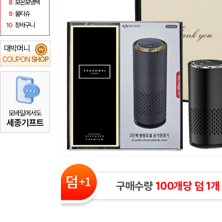
8
보온보냉백
9
물티슈
10
장바구니
대박머니
₩
COUPON
SHOP
모바일에서도
세종기프트
구매수량
100개당 덤 1개