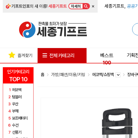
×
세종기프트,
공공기
기프트인포
의 새 이름!
세종기프트
자세히
베스트
기획
전체 카테고리
즐겨찾기
100
인기카테고리
홈
가방/패션/미용/키링
에코백/쇼핑백
장바구
TOP 10
1
에코백
2
텀블러
3
우산
4
부채
5
보조배터리
6
수건
7
선풍기