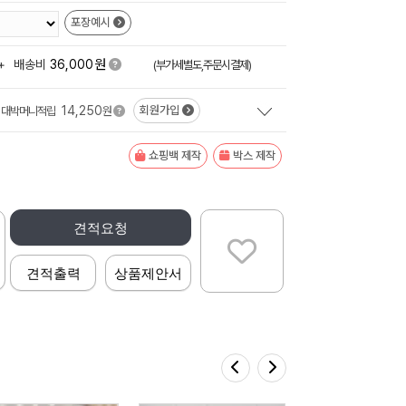
포장예시
원
+
배송비
36,000
(부가세별도,주문시결제)
14,250
회원가입
대박머니적립
원
쇼핑백 제작
박스 제작
견적요청
견적출력
상품제안서