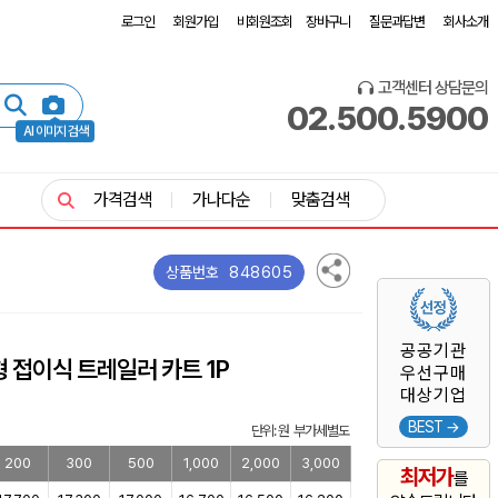
로그인
회원가입
비회원조회
장바구니
질문과답변
회사소개
고객센터 상담문의
02.500.5900
AI 이미지 검색
가격검색
가나다순
맞춤검색
848605
상품번호
공공기관
형 접이식 트레일러 카트 1P
우선구매
대상기업
BEST →
단위: 원 부가세별도
200
300
500
1,000
2,000
3,000
최저가
를