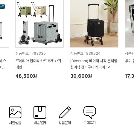
상품번호 : 763330
상품번호 : 839924
상품번
식 쇼
로페리아 접이식 카트 8개 바퀴
(Blossom) 베이직 사각 분리형
루미 
x380
대형
접이식 장바구니 캐리어 1P
48,500원
30,600원
17,
시안샘플
배송/결제
상품문의
구매후기