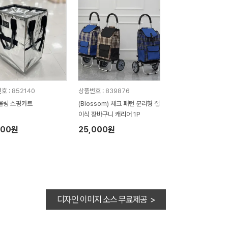
호 : 852140
상품번호 : 839876
롤링 쇼핑카트
(Blossom) 체크 패턴 분리형 접
이식 장바구니 캐리어 1P
300원
25,000원
디자인 이미지 소스 무료제공 >