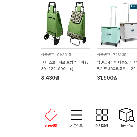
상품번호 : 692615
상품번호 : 713135
그린 스트라이프 쇼핑 캐리어 (3
킵앤고 4바퀴 다용도 접이
30x220x900mm)
핑카트 360도 회전 (420
x450mm)
8,430원
31,900원
상품정보
기본정보
상세설명
옵션샘플