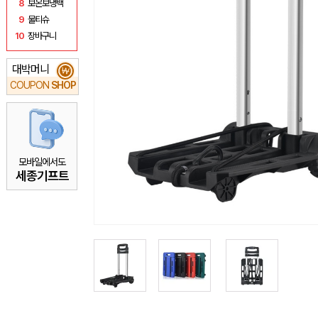
8
보온보냉백
9
물티슈
10
장바구니
대박머니
₩
COUPON
SHOP
모바일에서도
세종기프트