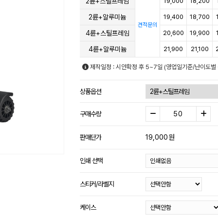
2륜+스틸프레임
19,000
18,200
2륜+알루미늄
19,400
18,700
견적문의
4륜+스틸프레임
20,600
19,900
4륜+알루미늄
21,900
21,100
제작일정 : 시안확정 후 5~7일 (영업일기준/난이도별 
상품옵션
구매수량
19,000
원
판매단가
인쇄 선택
스티커/라벨지
케이스