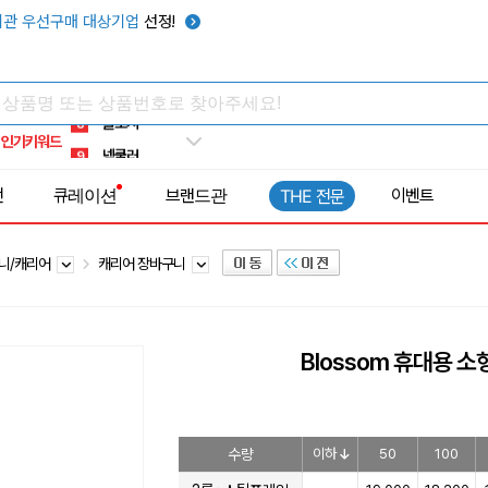
키캡
5
관 우선구매 대상기업
선정!
우산
6
텀블러
7
쿨토시
8
인기키워드
넥쿨러
9
타포린가방
10
전
큐레이션
브랜드관
이벤트
THE 전문
선풍기
1
니/캐리어
캐리어 장바구니
Blossom 휴대용 소
수량
이하
50
100