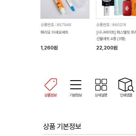
상품번호 : 857946
상품번호 : 860216
페리오 미세모세트
[시니바이트] 파스텔핏 프
선물세트 4종 (3형)
1,260원
22,200원
상품정보
기본정보
상세설명
인쇄샘플
상품 기본정보