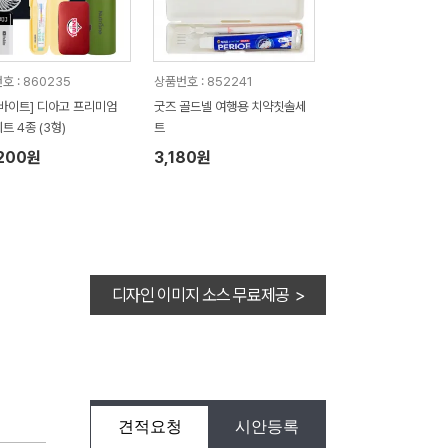
호 : 860235
상품번호 : 852241
바이트] 디아고 프리미엄
굿즈 골드넬 여행용 치약칫솔세
트 4종 (3형)
트
,200원
3,180원
디자인 이미지 소스 무료제공 >
견적요청
시안등록