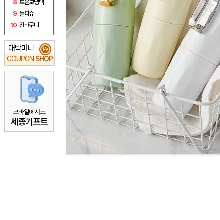
8
보온보냉백
9
물티슈
10
장바구니
대박머니
₩
COUPON
SHOP
모바일에서도
세종기프트