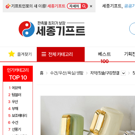
×
세종기프트,
공공기
기프트인포
의 새 이름!
세종기프트
자세히
베스트
기획
전체 카테고리
즐겨찾기
100
인기카테고리
홈
수건/우산/욕실/생활
치약/칫솔/구강청결
TOP 10
1
에코백
2
텀블러
3
우산
4
부채
5
보조배터리
6
수건
7
선풍기