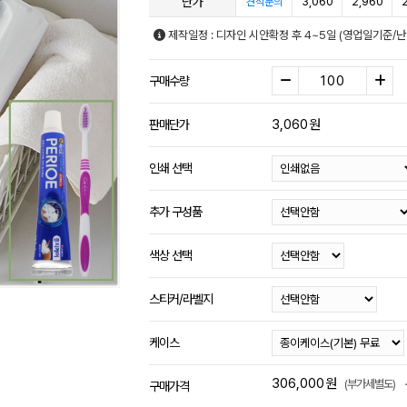
단가
3,060
2,960
견적문의
제작일정 : 디자인 시안확정 후 4~5일 (영업일기준/
구매수량
3,060
원
판매단가
인쇄 선택
추가 구성품
색상 선택
스티커/라벨지
케이스
306,000
원
(부가세별도)
구매가격