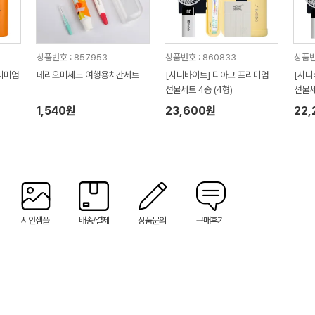
상품번호 : 857953
상품번호 : 860833
상품번
리미엄
페리오미세모 여행용치간세트
[시니바이트] 디아고 프리미엄
[시니
선물세트 4종 (4형)
선물세
1,540원
23,600원
22
시안샘플
배송/결제
상품문의
구매후기