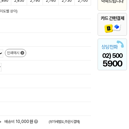
2,890
2,830
2,790
2,760
2,730
2,700
약속드립니다
난이도별 상이)
카드 간편결제
상담전화
인쇄예시
02) 500
5900
원
+
배송비
10,000
(부가세별도,주문시결제)