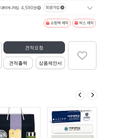
4,590
회원가입
대박머니적립
원
쇼핑백 제작
박스 제작
견적요청
견적출력
상품제안서