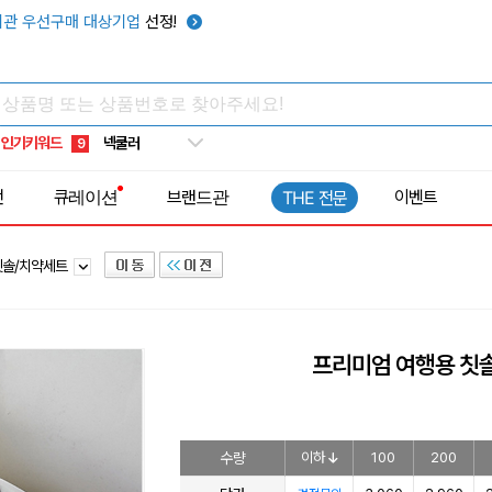
우산
6
관 우선구매 대상기업
선정!
텀블러
7
쿨토시
8
넥쿨러
9
인기키워드
타포린가방
10
선풍기
1
전
큐레이션
브랜드관
이벤트
THE 전문
칫솔/치약세트
프리미엄 여행용 칫
수량
이하
100
200