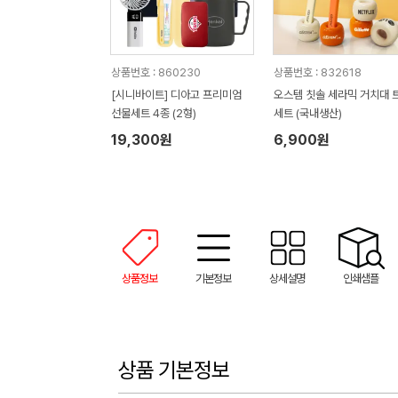
상품번호 : 860230
상품번호 : 832618
[시니바이트] 디아고 프리미엄
오스템 칫솔 세라믹 거치대 
선물세트 4종 (2형)
세트 (국내생산)
19,300원
6,900원
상품정보
기본정보
상세설명
인쇄샘플
상품 기본정보