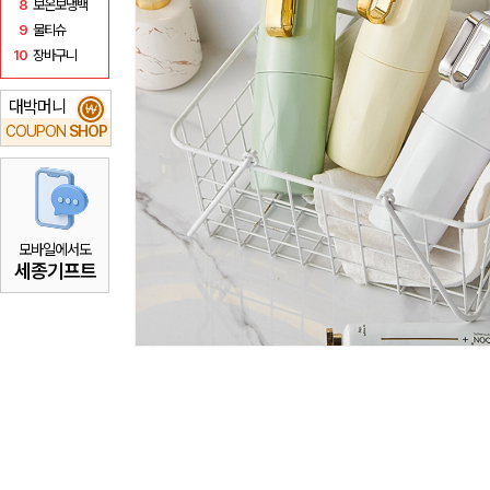
8
보온보냉백
9
물티슈
10
장바구니
대박머니
₩
COUPON
SHOP
모바일에서도
세종기프트