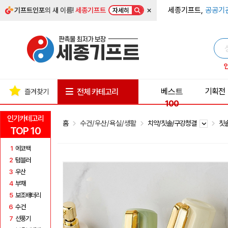
×
세종기프트,
공공기
기프트인포
의 새 이름!
세종기프트
자세히
베스트
기획전
전체 카테고리
즐겨찾기
100
인기카테고리
홈
수건/우산/욕실/생활
치약/칫솔/구강청결
칫
TOP 10
1
에코백
2
텀블러
3
우산
4
부채
5
보조배터리
6
수건
7
선풍기