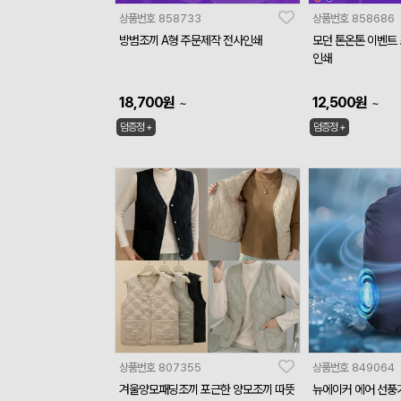
상품번호
858733
상품번호
858686
방범조끼 A형 주문제작 전사인쇄
모던 톤온톤 이벤트
인쇄
18,700
원
12,500
원
~
~
덤증정 +
덤증정 +
상품번호
807355
상품번호
849064
겨울양모패딩조끼 포근한 양모조끼 따뜻
뉴에이커 에어 선풍