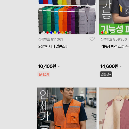
상품번호
811361
상품번호
859306
2cm반사띠 일반조끼
기능성 패션 조끼 
10,400
원
14,600
원
~
~
칼라인쇄
덤증정 +