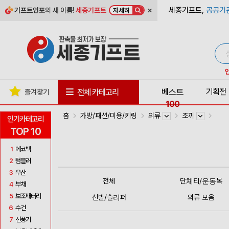
×
세종기프트,
공공기
기프트인포
의 새 이름!
세종기프트
자세히
베스트
기획전
전체 카테고리
즐겨찾기
100
홈
가방/패션/미용/키링
의류
조끼
인기카테고리
TOP 10
1
에코백
2
텀블러
3
우산
전체
단체티/운동복
4
부채
5
보조배터리
신발/슬리퍼
의류 모음
6
수건
7
선풍기