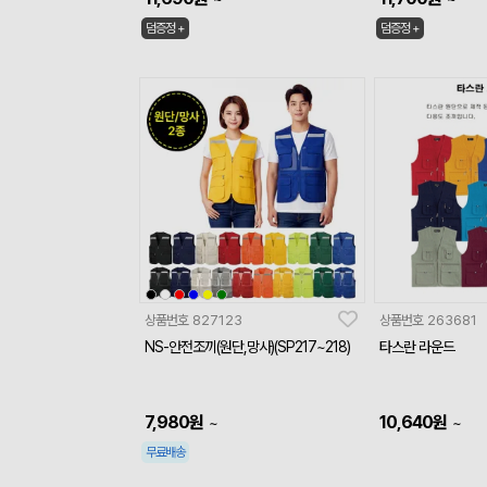
덤증정 +
덤증정 +
상품번호
827123
상품번호
263681
NS-안전조끼(원단,망사)(SP217~218)
타스란 라운드
7,980
원
10,640
원
~
~
무료배송