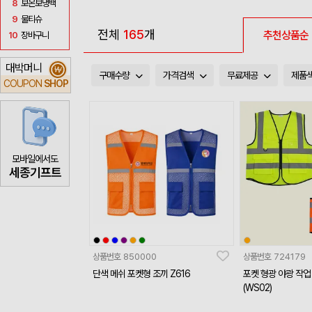
8
보온보냉백
9
물티슈
전체
165
개
추천상품순
10
장바구니
대박머니
₩
구매수량
가격검색
무료제공
제품
COUPON
SHOP
모바일에서도
세종기프트
상품번호
850000
상품번호
724179
단색 메쉬 포켓형 조끼 Z616
포켓 형광 야광 작업
(WS02)