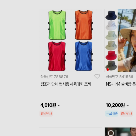
상품번호
788876
상품번호
841566
팀조끼 단체 행사용 체육대회 조끼
NS-H44 솔바람 
4,010
원
10,200
원
~
~
칼라인쇄
무료배송
칼라인쇄