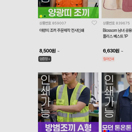
상품번호
859007
상품번호
839675
야광띠 조끼 주문제작 전사인쇄
Blossom 남녀 공
플리스 베스트 1P
8,500
원
6,630
원
~
~
덤증정 +
칼라인쇄