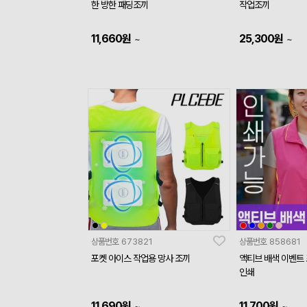
한 방한 패딩조끼
작업조끼
11,660
원
25,300
원
~
~
상품번호
673821
상품번호
858681
포켓 아이스 작업용 망사 조끼
액티브 배색 이벤트
인쇄
11,690
원
11,700
원
~
~