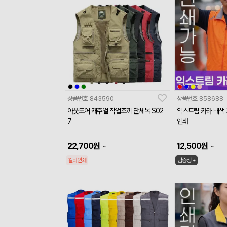
상품번호
843590
상품번호
858688
아웃도어 캐주얼 작업조끼 단체복 S02
익스트림 카라 배색
7
인쇄
22,700
원
12,500
원
~
~
칼라인쇄
덤증정 +