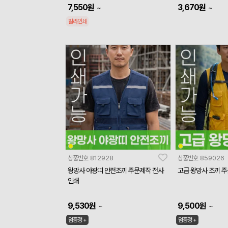
7,550
원
3,670
원
~
~
칼라인쇄
상품번호
812928
상품번호
859026
왕망사 야광띠 안전조끼 주문제작 전사
고급 왕망사 조끼 
인쇄
9,530
원
9,500
원
~
~
덤증정 +
덤증정 +