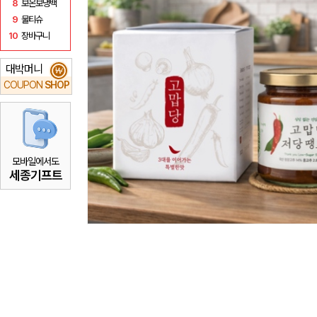
8
보온보냉백
9
물티슈
10
장바구니
대박머니
₩
COUPON
SHOP
모바일에서도
세종기프트