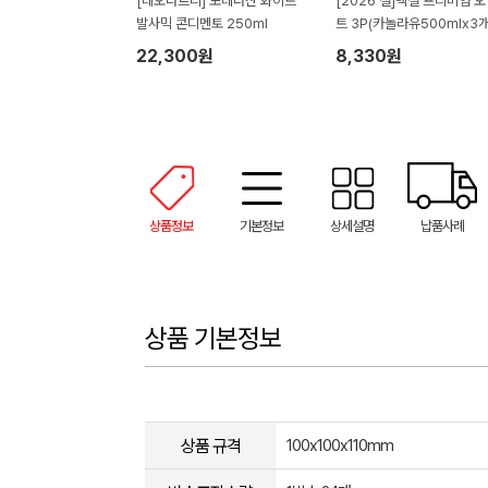
[레오나르디] 모데나산 화이트
[2026 설]백설 프리미엄 
발사믹 콘디멘토 250ml
트 3P(카놀라유500mlx3개
22,300원
8,330원
상품정보
기본정보
상세설명
납품사례
상품 기본정보
상품 규격
100x100x110mm