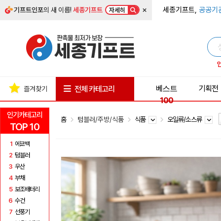
×
세종기프트,
공공기
기프트인포
의 새 이름!
세종기프트
자세히
베스트
기획전
전체 카테고리
즐겨찾기
100
인기카테고리
홈
텀블러/주방/식품
식품
오일류/소스류
TOP 10
1
에코백
2
텀블러
3
우산
4
부채
5
보조배터리
6
수건
7
선풍기