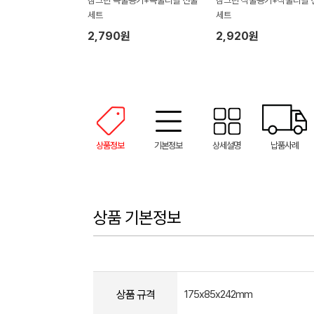
참그린 곡물용기+곡물리필 선물
참그린 식물용기+식물리필 
세트
세트
2,790원
2,920원
상품정보
기본정보
상세설명
납품사례
상품 기본정보
상품 규격
175x85x242mm