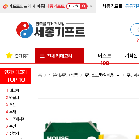
×
세종기프트,
공공기
기프트인포
의 새 이름!
세종기프트
자세히
베스트
기획전
전체 카테고리
즐겨찾기
100
인기카테고리
홈
텀블러/주방/식품
주방소모품/일회용
주방세
TOP 10
1
에코백
2
텀블러
3
우산
4
부채
5
보조배터리
6
수건
7
선풍기