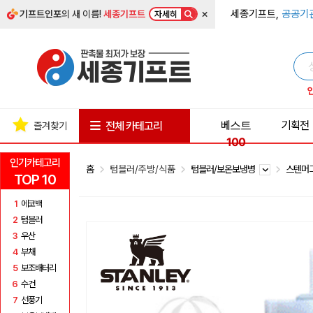
×
세종기프트,
공공기
기프트인포
의 새 이름!
세종기프트
자세히
베스트
기획전
전체 카테고리
즐겨찾기
100
인기카테고리
홈
텀블러/주방/식품
텀블러/보온보냉병
스텐머
TOP 10
1
에코백
2
텀블러
3
우산
4
부채
5
보조배터리
6
수건
7
선풍기