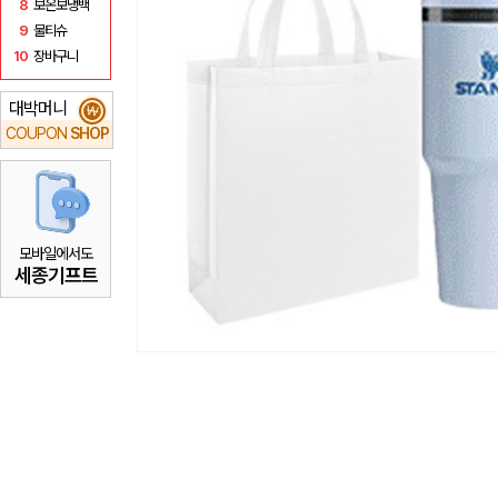
8
보온보냉백
9
물티슈
10
장바구니
대박머니
₩
COUPON
SHOP
모바일에서도
세종기프트