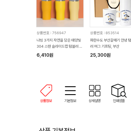
상품번호 : 756947
상품번호 : 853514
나빙 3가지 자연을 담은 태양빛
파란수도 부산갈매기 안녕 
304 스텐 슬라이드캡 텀블러 6
러 머그 기프팅, 부산
00ml
6,410원
25,300원
상품정보
기본정보
상세설명
인쇄샘플
상품 기본정보