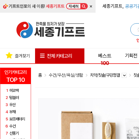
×
세종기프트,
공공기
기프트인포
의 새 이름!
세종기프트
자세히
베스트
기획전
전체 카테고리
즐겨찾기
100
인기카테고리
홈
수건/우산/욕실/생활
치약/칫솔/구강청결
칫
TOP 10
1
에코백
2
텀블러
3
우산
4
부채
5
보조배터리
6
수건
7
선풍기