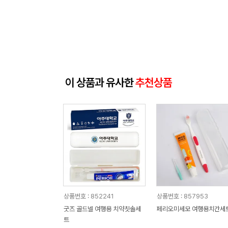
이 상품과 유사한
추천상품
상품번호 : 852241
상품번호 : 857953
굿즈 골드넬 여행용 치약칫솔세
페리오미세모 여행용치간세
트