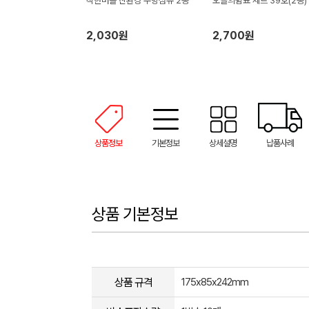
착한버블 친환경 주방섬유 2종
오늘의쉼표 세트 39호(2종)
2,030원
2,700원
상품정보
기본정보
상세설명
납품사례
상품 기본정보
상품 규격
175x85x242mm