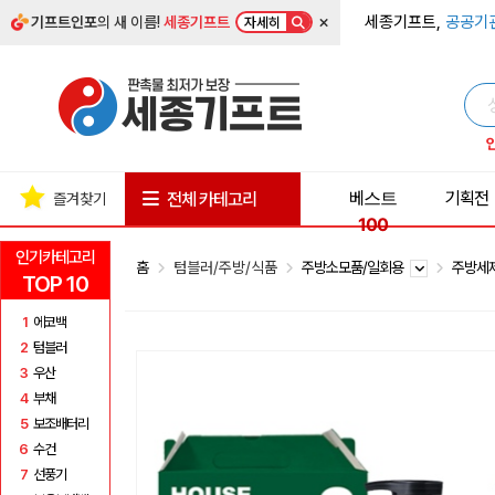
×
세종기프트,
공공기
기프트인포
의 새 이름!
세종기프트
자세히
베스트
기획전
전체 카테고리
즐겨찾기
100
인기카테고리
홈
텀블러/주방/식품
주방소모품/일회용
주방세
TOP 10
1
에코백
2
텀블러
3
우산
4
부채
5
보조배터리
6
수건
7
선풍기