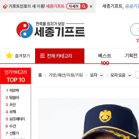
×
세종기프트,
공공기
기프트인포
의 새 이름!
세종기프트
자세히
베스트
기획전
전체 카테고리
즐겨찾기
100
인기카테고리
홈
가방/패션/미용/키링
모자
모자 모음
TOP 10
1
에코백
2
텀블러
3
우산
4
부채
5
보조배터리
6
수건
7
선풍기