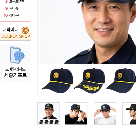
8
보온보냉백
9
물티슈
10
장바구니
대박머니
₩
COUPON
SHOP
모바일에서도
세종기프트