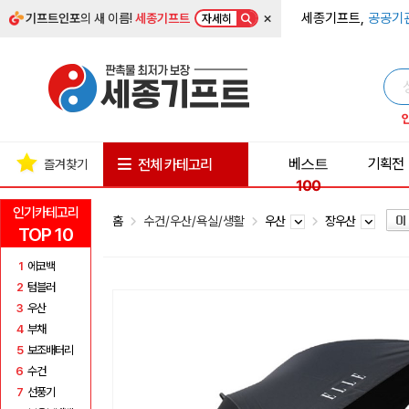
×
세종기프트,
공공기
기프트인포
의 새 이름!
세종기프트
자세히
베스트
기획전
전체 카테고리
즐겨찾기
100
인기카테고리
홈
수건/우산/욕실/생활
우산
장우산
TOP 10
1
에코백
2
텀블러
3
우산
4
부채
5
보조배터리
6
수건
7
선풍기