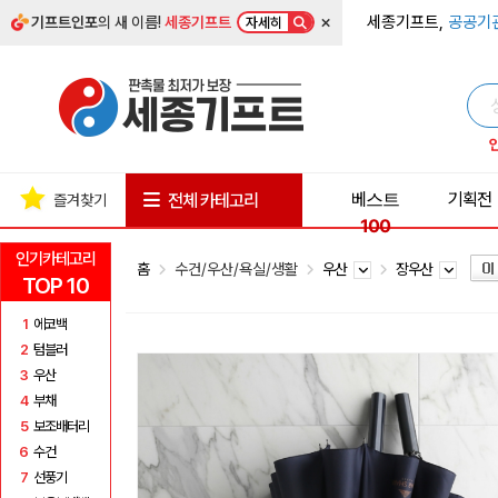
×
세종기프트,
공공기
기프트인포
의 새 이름!
세종기프트
자세히
베스트
기획전
전체 카테고리
즐겨찾기
100
인기카테고리
홈
수건/우산/욕실/생활
우산
장우산
TOP 10
1
에코백
2
텀블러
3
우산
4
부채
5
보조배터리
6
수건
7
선풍기