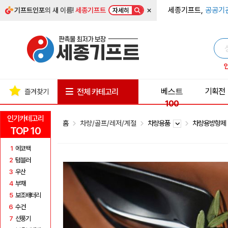
×
세종기프트,
공공기
기프트인포
의 새 이름!
세종기프트
자세히
베스트
기획전
전체 카테고리
즐겨찾기
100
인기카테고리
홈
차량/골프/레저/계절
차량용품
차량용방향
TOP 10
1
에코백
2
텀블러
3
우산
4
부채
5
보조배터리
6
수건
7
선풍기