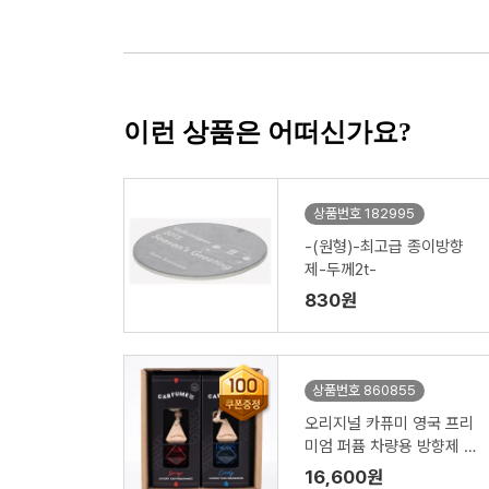
이런 상품은 어떠신가요?
상품번호 182995
-(원형)-최고급 종이방향
제-두께2t-
830원
상품번호 860855
오리지널 카퓨미 영국 프리
미엄 퍼퓸 차량용 방향제 2
개
16,600원