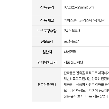
상품 규격
105x125x23mm,15ml
상품 재질
케이스:종이,플라스틱 / 용기:유리
박스포장수량
1박스 100개
선물포장
포장지포장
원산지
대한민국
인쇄위치크기
제품 전면 하단
판촉물은 판촉을 목적으로 제작하여
일반상품으로 판매는 신중히 판단해
판촉상품 안내
제공되는 상품의 사진은 이해를 
모니터의 해상도, 이미지의 품질에 
상품 규격 및 사이즈는 재는 방법과