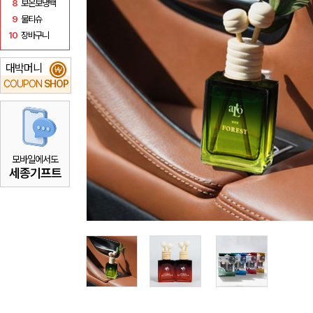
8
보온보냉백
9
물티슈
10
장바구니
대박머니
₩
COUPON
SHOP
모바일에서도
세종기프트