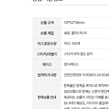
상품 규격
131*52*36mm
상품 재질
ABS, 플라스틱 외
박스포장수량
1박스 100개
스티커/라벨지
스티커 부착 별도 문의
케이스
종이케이스
법적허가사항
안전인증번호 YU10903-24 004A
판촉물은 판촉을 목적으로 제작하여
일반상품으로 판매는 신중히 판단해
판촉상품 안내
제공되는 상품의 사진은 이해를 
모니터의 해상도, 이미지의 품질에 