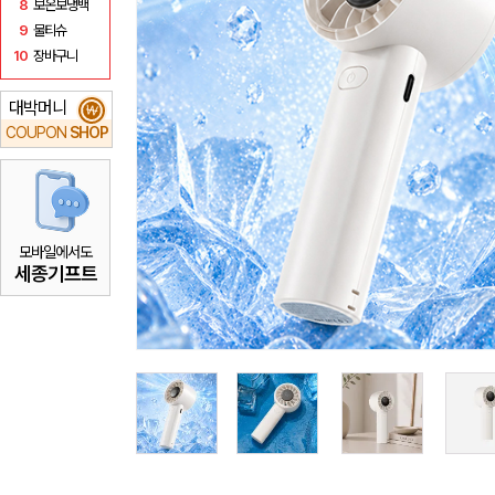
8
보온보냉백
9
물티슈
10
장바구니
대박머니
₩
COUPON
SHOP
모바일에서도
세종기프트