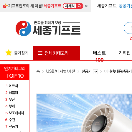
×
세종기프트,
공공기
기프트인포
의 새 이름!
세종기프트
자세히
베스트
기획전
전체 카테고리
즐겨찾기
100
인기카테고리
홈
USB/디지털/가전
선풍기
미니/휴대용선풍
TOP 10
1
에코백
2
텀블러
3
우산
4
부채
5
보조배터리
6
수건
7
선풍기