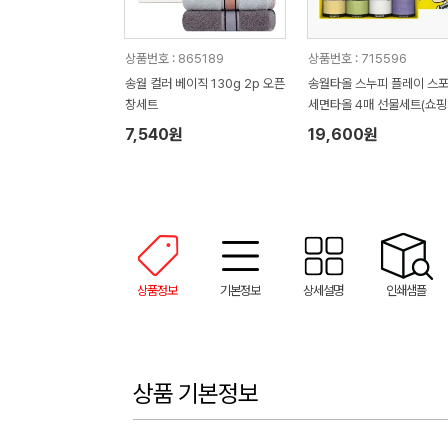
상품번호 : 865189
상품번호 : 715596
송월 컬러 베이직 130g 2p 오픈
송월타올 스누피 플레이 스
창세트
세면타올 4매 선물세트(쇼핑
7,540원
19,600원
상품정보
기본정보
상세설명
인쇄샘플
상품 기본정보