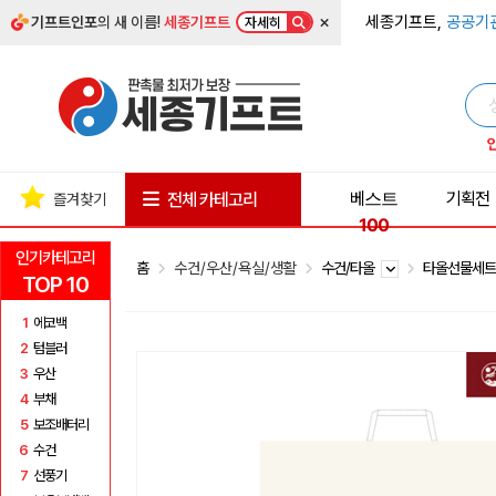
×
세종기프트,
공공기
기프트인포
의 새 이름!
세종기프트
자세히
베스트
기획전
전체 카테고리
즐겨찾기
100
인기카테고리
홈
수건/우산/욕실/생활
수건/타올
타올선물세
TOP 10
1
에코백
2
텀블러
3
우산
4
부채
5
보조배터리
6
수건
7
선풍기