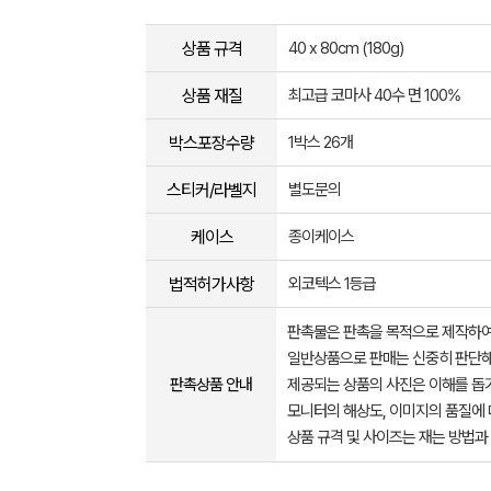
상품 규격
40 x 80cm (180g)
상품 재질
최고급 코마사 40수 면 100%
박스포장수량
1박스 26개
스티커/라벨지
별도문의
케이스
종이케이스
법적허가사항
외코텍스 1등급
판촉물은 판촉을 목적으로 제작하여
일반상품으로 판매는 신중히 판단해
판촉상품 안내
제공되는 상품의 사진은 이해를 
모니터의 해상도, 이미지의 품질에 
상품 규격 및 사이즈는 재는 방법과