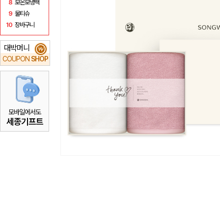
8
보온보냉백
9
물티슈
10
장바구니
대박머니
₩
COUPON
SHOP
모바일에서도
세종기프트