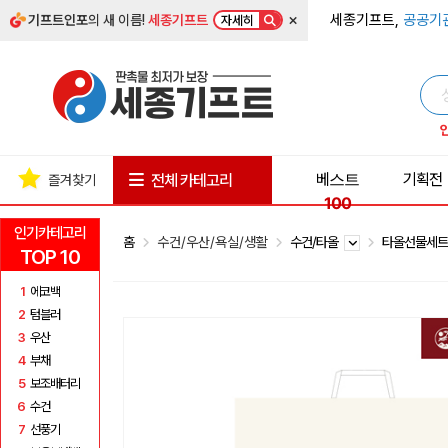
×
세종기프트,
공공기
기프트인포
의 새 이름!
세종기프트
자세히
베스트
기획전
전체 카테고리
즐겨찾기
100
인기카테고리
홈
수건/우산/욕실/생활
수건/타올
타올선물세
TOP 10
1
에코백
2
텀블러
3
우산
4
부채
5
보조배터리
6
수건
7
선풍기