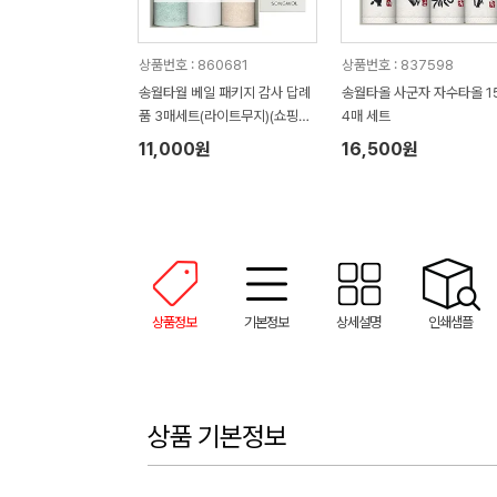
상품번호 : 860681
상품번호 : 837598
송월타월 베일 패키지 감사 답례
송월타올 사군자 자수타올 1
품 3매세트(라이트무지)(쇼핑백
4매 세트
증정)
11,000원
16,500원
상품정보
기본정보
상세설명
인쇄샘플
상품 기본정보