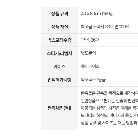
상품 규격
40 x 80cm (190g)
상품 재질
최고급 코마사 30수 면 100%
박스포장수량
1박스 26개
스티커/라벨지
별도문의
케이스
종이케이스
법적허가사항
외코텍스 1등급
판촉물은 판촉을 목적으로 제작하여
일반상품으로 판매는 신중히 판단해
판촉상품 안내
제공되는 상품의 사진은 이해를 
모니터의 해상도, 이미지의 품질에 
상품 규격 및 사이즈는 재는 방법과