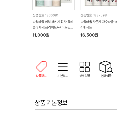
상품번호 : 860681
상품번호 : 837598
송월타월 베일 패키지 감사 답례
송월타올 사군자 자수타올 1
품 3매세트(라이트무지)(쇼핑백
4매 세트
증정)
11,000원
16,500원
상품정보
기본정보
상세설명
인쇄샘플
상품 기본정보