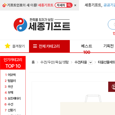
×
세종기프트,
공공기
기프트인포
의 새 이름!
세종기프트
자세히
베스트
기획전
전체 카테고리
즐겨찾기
100
인기카테고리
홈
수건/우산/욕실/생활
수건/타올
타올선물세
TOP 10
1
에코백
2
텀블러
3
우산
4
부채
5
보조배터리
6
수건
7
선풍기