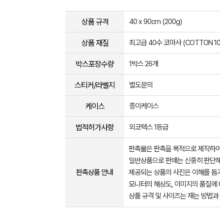
상품 규격
40 x 90cm (200g)
상품 재질
최고급 40수 코마사 (COTTON 10
박스포장수량
1박스 26개
스티커/라벨지
별도문의
케이스
종이케이스
법적허가사항
외코텍스 1등급
판촉물은 판촉을 목적으로 제작하여
일반상품으로 판매는 신중히 판단해
판촉상품 안내
제공되는 상품의 사진은 이해를 
모니터의 해상도, 이미지의 품질에 
상품 규격 및 사이즈는 재는 방법과