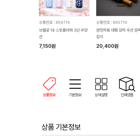
상품번호 : 859716
상품번호 : 865719
브렐로 18 스윗플라워 3단 우양
완전자동 대형 암막 우산 원
산
잡이
7,150원
20,400원
상품정보
기본정보
상세설명
인쇄샘플
상품 기본정보