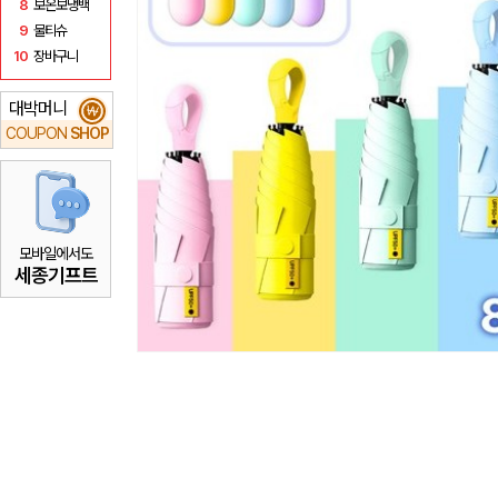
8
보온보냉백
9
물티슈
10
장바구니
대박머니
₩
COUPON
SHOP
모바일에서도
세종기프트