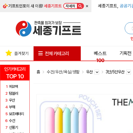
×
세종기프트,
공공기
기프트인포
의 새 이름!
세종기프트
자세히
베스트
기획전
전체 카테고리
즐겨찾기
100
인기카테고리
홈
수건/우산/욕실/생활
우산
3단/5단우산
TOP 10
1
에코백
2
텀블러
3
우산
4
부채
5
보조배터리
6
수건
7
선풍기