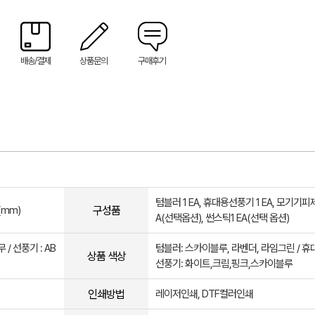
배송/결제
상품문의
구매후기
텀블러 1 EA, 휴대용선풍기 1 EA, 모기기피제 
구성품
(mm)
A(선택옵션), 썬스틱1 EA(선택 옵션)
 / 선풍기 : AB
텀블러: 스카이블루, 라벤더, 라임그린 / 휴
상품 색상
선풍기: 화이트,크림,핑크,스카이블루
인쇄방법
레이저인쇄, DTF컬러인쇄