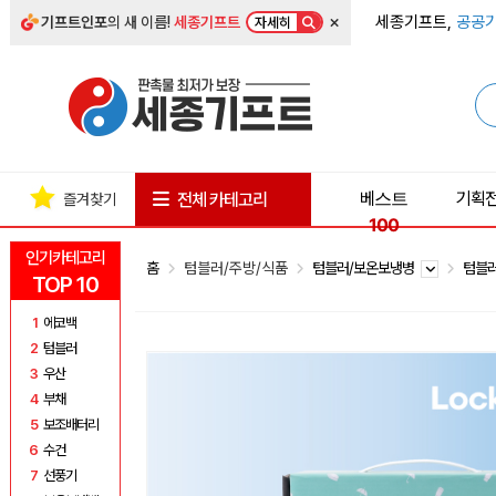
×
세종기프트,
공공기
기프트인포
의 새 이름!
세종기프트
자세히
베스트
기획
전체 카테고리
즐겨찾기
100
인기카테고리
홈
텀블러/주방/식품
텀블러/보온보냉병
텀블
TOP 10
1
에코백
2
텀블러
3
우산
4
부채
5
보조배터리
6
수건
7
선풍기