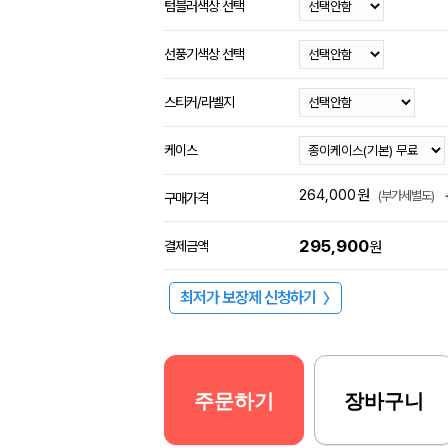
텀블러색상 선택
선풍기색상 선택
스티커/라벨지
케이스
264,000
원
(부가세별도)
구매가격
295,900
결제금액
원
최저가 보장제 신청하기
〉
주문하기
장바구니