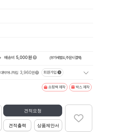
원
+
배송비
5,000
(부가세별도,주문시결제)
3,960
회원가입
대박머니적립
원
쇼핑백 제작
박스 제작
견적요청
견적출력
상품제안서