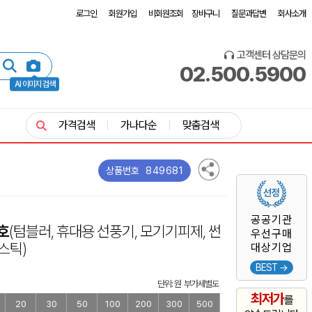
로그인
회원가입
비회원조회
장바구니
질문과답변
회사소개
고객센터 상담문의
02.500.5900
AI 이미지 검색
가격검색
가나다순
맞춤검색
849681
상품번호
공공기관
호
(텀블러, 휴대용 선풍기, 모기기피제, 썬
우선구매
스틱)
대상기업
BEST →
단위: 원 부가세별도
최저가
를
20
30
50
100
200
300
500