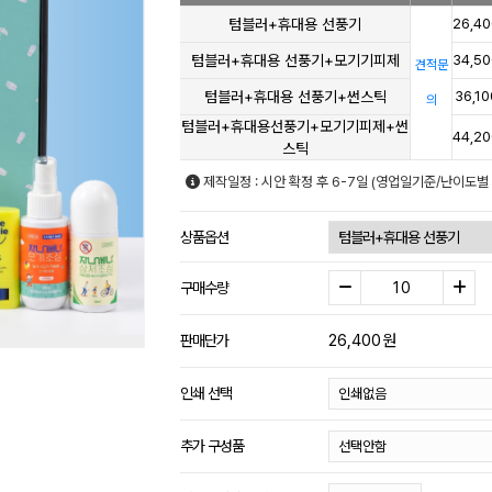
텀블러+휴대용 선풍기
26,40
텀블러+휴대용 선풍기+모기기피제
34,50
견적문
텀블러+휴대용 선풍기+썬스틱
36,10
의
텀블러+휴대용선풍기+모기기피제+썬
44,20
스틱
제작일정 : 시안 확정 후 6-7일 (영업일기준/난이도별
상품옵션
구매수량
26,400
원
판매단가
인쇄 선택
추가 구성품