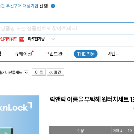
우산
6
관 우선구매 대상기업
선정!
텀블러
7
쿨토시
8
넥쿨러
9
인기키워드
타포린가방
10
선풍기
1
전
큐레이션
브랜드관
이벤트
THE 전문
러/기타선물세트
락앤락 여름을 부탁해 원터치세트 1
수량
이하
10