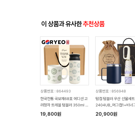
이 상품과 유사한
추천상품
상품번호 : 864493
상품번호 : 856948
한국전통 국보제68호 에디션 고
텀컵 텀블러 우산 선물세트 
려청자 트레블 텀블러 350ml 도
2404UB_머그컵1+비너
자기 머그 기프팅
니우산1)
19,800원
20,900원