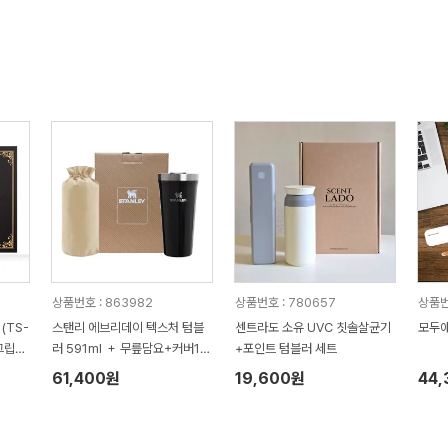
상품번호 : 863982
상품번호 : 780657
상품번호
(TS-
스탠리 에브리데이 텍스처 텀블
센트라도 소유 UVC 칫솔살균기
모두애
그립미
러 591ml ＋ 무릎담요+커버1P
+포인트 텀블러 세트
세트
61,400원
19,600원
44