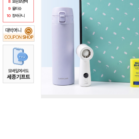
8
보온보냉백
9
물티슈
10
장바구니
대박머니
₩
COUPON
SHOP
모바일에서도
세종기프트