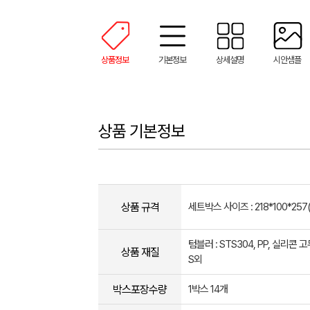
상품정보
기본정보
상세설명
시안샘플
상품 기본정보
상품 규격
세트박스 사이즈 : 218*100*257
텀블러 : STS304, PP, 실리콘 고무
상품 재질
S외
박스포장수량
1박스 14개