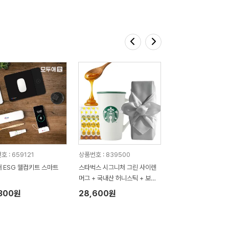
 : 659121
상품번호 : 839500
 ESG 웰컴키트 스마트
스타벅스 시그니처 그린 사이렌
머그 + 국내산 허니스틱 + 보자
기포장 세트
,300원
28,600원